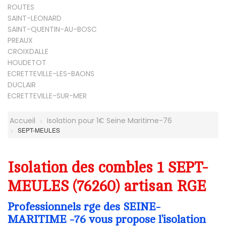
ROUTES
SAINT-LEONARD
SAINT-QUENTIN-AU-BOSC
PREAUX
CROIXDALLE
HOUDETOT
ECRETTEVILLE-LES-BAONS
DUCLAIR
ECRETTEVILLE-SUR-MER
Accueil
Isolation pour 1€ Seine Maritime-76
SEPT-MEULES
Isolation des combles 1 SEPT-
MEULES (76260) artisan RGE
Professionnels rge des SEINE-
MARITIME -76 vous propose l’isolation