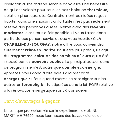
L’isolation d’une maison semble donc être une nécessité,
ce qui est valable pour tous les cas : isolation
thermique
,
isolation phonique, etc. Contrairement aux idées reçues,
habiter dans une maison confortable n’est pas seulement
réservé aux personnes aisées. Même avec des
revenus
modestes
, c’est tout à fait possible. Si vous faites donc
partie de ces personnes-là, et que vous habitiez à
LA
CHAPELLE-DU-BOURGAY
, notre offre vous conviendra
sûrement :
Prime solidarite
. Pour être plus précis, il s’agit
du
Programme Isolation des combles a 1 euro
qui a été
imposé par les
pouvoirs publics
. Le principal acteur dans
ce programme n’est autre que
comble eco energie
.
Apprêtez-vous donc à dire adieu à la précarité
energetique
! Il faut quand même se renseigner sur les
autres
criteres eligibilite
stipulées dans la loi POPE relative
à la rénovation energetique sont à considérer.
Tant d’avantages à gagner
En tant que professionnels sur le departement de SEINE-
MARITIME-76590, nous fournissons des travaux dignes de