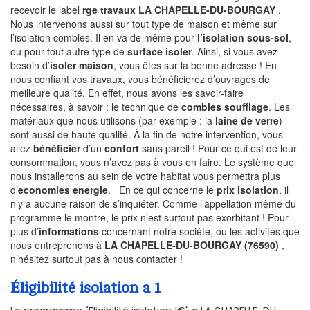
recevoir le label
rge travaux LA CHAPELLE-DU-BOURGAY
.
Nous intervenons aussi sur tout type de maison et même sur
l’isolation combles. Il en va de même pour
l’isolation sous-sol
,
ou pour tout autre type de
surface isoler
. Ainsi, si vous avez
besoin d’
isoler maison
, vous êtes sur la bonne adresse ! En
nous confiant vos travaux, vous bénéficierez d’ouvrages de
meilleure qualité. En effet, nous avons les savoir-faire
nécessaires, à savoir : le technique de
combles soufflage
. Les
matériaux que nous utilisons (par exemple : la
laine de verre
)
sont aussi de haute qualité. À la fin de notre intervention, vous
allez
bénéficier
d’un
confort
sans pareil ! Pour ce qui est de leur
consommation, vous n’avez pas à vous en faire. Le système que
nous installerons au sein de votre habitat vous permettra plus
d’
economies energie
. En ce qui concerne le
prix isolation
, il
n’y a aucune raison de s’inquiéter. Comme l’appellation même du
programme le montre, le prix n’est surtout pas exorbitant ! Pour
plus d’
informations
concernant notre société, ou les activités que
nous entreprenons à
LA CHAPELLE-DU-BOURGAY (76590)
,
n’hésitez surtout pas à nous contacter !
Éligibilité isolation a 1