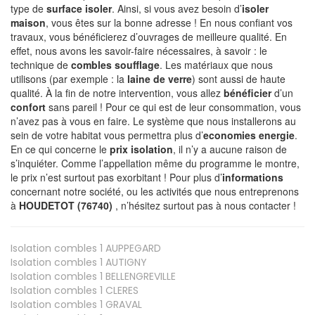
type de
surface isoler
. Ainsi, si vous avez besoin d’
isoler
maison
, vous êtes sur la bonne adresse ! En nous confiant vos
travaux, vous bénéficierez d’ouvrages de meilleure qualité. En
effet, nous avons les savoir-faire nécessaires, à savoir : le
technique de
combles soufflage
. Les matériaux que nous
utilisons (par exemple : la
laine de verre
) sont aussi de haute
qualité. À la fin de notre intervention, vous allez
bénéficier
d’un
confort
sans pareil ! Pour ce qui est de leur consommation, vous
n’avez pas à vous en faire. Le système que nous installerons au
sein de votre habitat vous permettra plus d’
economies energie
.
En ce qui concerne le
prix isolation
, il n’y a aucune raison de
s’inquiéter. Comme l’appellation même du programme le montre,
le prix n’est surtout pas exorbitant ! Pour plus d’
informations
concernant notre société, ou les activités que nous entreprenons
à
HOUDETOT (76740)
, n’hésitez surtout pas à nous contacter !
Isolation combles 1
AUPPEGARD
Isolation combles 1
AUTIGNY
Isolation combles 1
BELLENGREVILLE
Isolation combles 1
CLERES
Isolation combles 1
GRAVAL