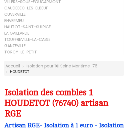
VILLERS-SOUS-FOUCARMONT
CAUDEBEC-LES-ELBEUF
CUVERVILLE
ENVERMEU
HAUTOT-SAINT-SULPICE
LA GAILLARDE
TOUFFREVILLE-LA-CABLE
GANZEVILLE
TORCY-LE-PETIT
Accueil
Isolation pour 1€ Seine Maritime-76
HOUDETOT
Isolation des combles 1
HOUDETOT (76740) artisan
RGE
Artisan RGE- Isolation à 1 euro - Isolation