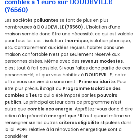
combles a 1 euro sur DOUDEVILLE
(76560)
Les
sociétés polluantes
se font de plus en plus
nombreuses à
DOUDEVILLE (76560)
. L’isolation d’une
maison semble donc être une nécessité, ce qui est valable
pour tous les cas : isolation
thermique
, isolation phonique,
etc. Contrairement aux idées reçues, habiter dans une
maison confortable n’est pas seulement réservé aux
personnes aisées. Même avec des
revenus modestes
,
c’est tout à fait possible. Si vous faites donc partie de ces
personnes-là, et que vous habitiez à
DOUDEVILLE
, notre
offre vous conviendra sûrement :
Prime solidarite
. Pour
être plus précis, il s’agit du
Programme Isolation des
combles a 1 euro
qui a été imposé par les
pouvoirs
publics
. Le principal acteur dans ce programme n’est
autre que
comble eco energie
. Apprêtez-vous donc à dire
adieu à la précarité
energetique
! Il faut quand même se
renseigner sur les autres
criteres eligibilite
stipulées dans
la loi POPE relative à la rénovation energetique sont à
considérer.