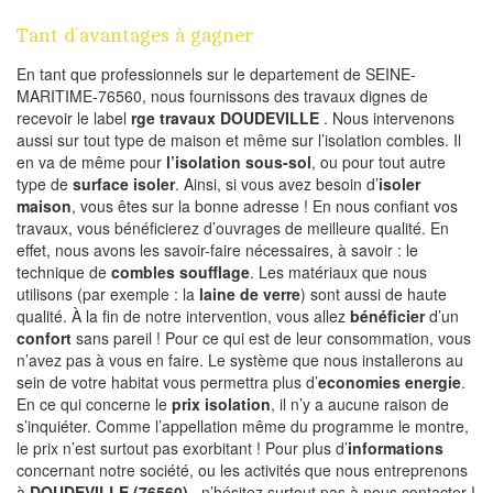
Tant d’avantages à gagner
En tant que professionnels sur le departement de SEINE-
MARITIME-76560, nous fournissons des travaux dignes de
recevoir le label
rge travaux DOUDEVILLE
. Nous intervenons
aussi sur tout type de maison et même sur l’isolation combles. Il
en va de même pour
l’isolation sous-sol
, ou pour tout autre
type de
surface isoler
. Ainsi, si vous avez besoin d’
isoler
maison
, vous êtes sur la bonne adresse ! En nous confiant vos
travaux, vous bénéficierez d’ouvrages de meilleure qualité. En
effet, nous avons les savoir-faire nécessaires, à savoir : le
technique de
combles soufflage
. Les matériaux que nous
utilisons (par exemple : la
laine de verre
) sont aussi de haute
qualité. À la fin de notre intervention, vous allez
bénéficier
d’un
confort
sans pareil ! Pour ce qui est de leur consommation, vous
n’avez pas à vous en faire. Le système que nous installerons au
sein de votre habitat vous permettra plus d’
economies energie
.
En ce qui concerne le
prix isolation
, il n’y a aucune raison de
s’inquiéter. Comme l’appellation même du programme le montre,
le prix n’est surtout pas exorbitant ! Pour plus d’
informations
concernant notre société, ou les activités que nous entreprenons
à
DOUDEVILLE (76560)
, n’hésitez surtout pas à nous contacter !