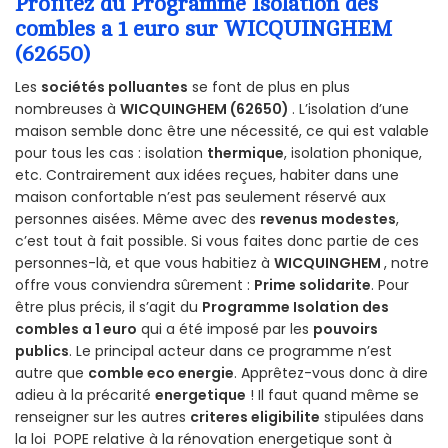
Profitez du Programme Isolation des
combles a 1 euro sur WICQUINGHEM
(62650)
Les
sociétés polluantes
se font de plus en plus
nombreuses à
WICQUINGHEM (62650)
. L’isolation d’une
maison semble donc être une nécessité, ce qui est valable
pour tous les cas : isolation
thermique
, isolation phonique,
etc. Contrairement aux idées reçues, habiter dans une
maison confortable n’est pas seulement réservé aux
personnes aisées. Même avec des
revenus modestes
,
c’est tout à fait possible. Si vous faites donc partie de ces
personnes-là, et que vous habitiez à
WICQUINGHEM
, notre
offre vous conviendra sûrement :
Prime solidarite
. Pour
être plus précis, il s’agit du
Programme Isolation des
combles a 1 euro
qui a été imposé par les
pouvoirs
publics
. Le principal acteur dans ce programme n’est
autre que
comble eco energie
. Apprêtez-vous donc à dire
adieu à la précarité
energetique
! Il faut quand même se
renseigner sur les autres
criteres eligibilite
stipulées dans
la loi POPE relative à la rénovation energetique sont à