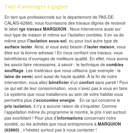
Tant d’avantages à gagner
En tant que professionnels sur le departement de PAS-DE-
CALAIS-62860, nous fournissons des travaux dignes de recevoir
le label
rge travaux MARQUION
. Nous intervenons aussi sur
tout type de maison et même sur l’isolation combles. Il en va de
même pour
l’isolation sous-sol
, ou pour tout autre type de
surface isoler
. Ainsi, si vous avez besoin d’
isoler maison
, vous
êtes sur la bonne adresse ! En nous confiant vos travaux, vous
bénéficierez d’ouvrages de meilleure qualité. En effet, nous avons
les savoir-faire nécessaires, à savoir : le technique de
combles
soufflage
. Les matériaux que nous utilisons (par exemple : la
laine de verre
) sont aussi de haute qualité. À la fin de notre
intervention, vous allez
bénéficier
d’un
confort
sans pareil ! Pour
ce qui est de leur consommation, vous n’avez pas à vous en faire.
Le système que nous installerons au sein de votre habitat vous
permettra plus d’
economies energie
. En ce qui concerne le
prix isolation
, il n’y a aucune raison de s’inquiéter. Comme
l’appellation même du programme le montre, le prix n’est surtout
pas exorbitant ! Pour plus d’
informations
concernant notre
société, ou les activités que nous entreprenons à
MARQUION
(62860)
, n’hésitez surtout pas à nous contacter !