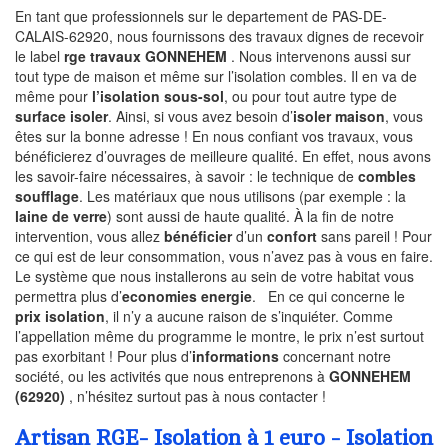
En tant que professionnels sur le departement de PAS-DE-
CALAIS-62920, nous fournissons des travaux dignes de recevoir
le label
rge travaux GONNEHEM
. Nous intervenons aussi sur
tout type de maison et même sur l’isolation combles. Il en va de
même pour
l’isolation sous-sol
, ou pour tout autre type de
surface isoler
. Ainsi, si vous avez besoin d’
isoler maison
, vous
êtes sur la bonne adresse ! En nous confiant vos travaux, vous
bénéficierez d’ouvrages de meilleure qualité. En effet, nous avons
les savoir-faire nécessaires, à savoir : le technique de
combles
soufflage
. Les matériaux que nous utilisons (par exemple : la
laine de verre
) sont aussi de haute qualité. À la fin de notre
intervention, vous allez
bénéficier
d’un
confort
sans pareil ! Pour
ce qui est de leur consommation, vous n’avez pas à vous en faire.
Le système que nous installerons au sein de votre habitat vous
permettra plus d’
economies energie
. En ce qui concerne le
prix isolation
, il n’y a aucune raison de s’inquiéter. Comme
l’appellation même du programme le montre, le prix n’est surtout
pas exorbitant ! Pour plus d’
informations
concernant notre
société, ou les activités que nous entreprenons à
GONNEHEM
(62920)
, n’hésitez surtout pas à nous contacter !
Artisan RGE- Isolation à 1 euro - Isolation