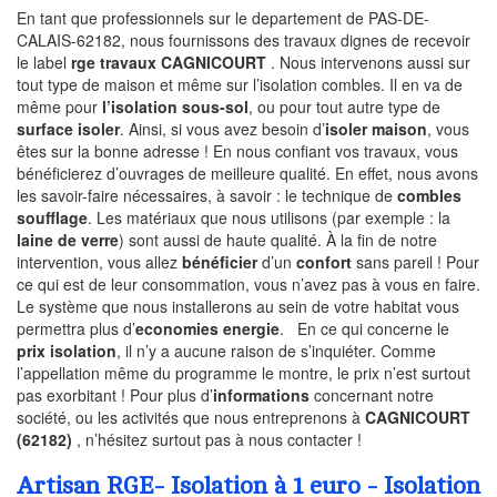
En tant que professionnels sur le departement de PAS-DE-
CALAIS-62182, nous fournissons des travaux dignes de recevoir
le label
rge travaux CAGNICOURT
. Nous intervenons aussi sur
tout type de maison et même sur l’isolation combles. Il en va de
même pour
l’isolation sous-sol
, ou pour tout autre type de
surface isoler
. Ainsi, si vous avez besoin d’
isoler maison
, vous
êtes sur la bonne adresse ! En nous confiant vos travaux, vous
bénéficierez d’ouvrages de meilleure qualité. En effet, nous avons
les savoir-faire nécessaires, à savoir : le technique de
combles
soufflage
. Les matériaux que nous utilisons (par exemple : la
laine de verre
) sont aussi de haute qualité. À la fin de notre
intervention, vous allez
bénéficier
d’un
confort
sans pareil ! Pour
ce qui est de leur consommation, vous n’avez pas à vous en faire.
Le système que nous installerons au sein de votre habitat vous
permettra plus d’
economies energie
. En ce qui concerne le
prix isolation
, il n’y a aucune raison de s’inquiéter. Comme
l’appellation même du programme le montre, le prix n’est surtout
pas exorbitant ! Pour plus d’
informations
concernant notre
société, ou les activités que nous entreprenons à
CAGNICOURT
(62182)
, n’hésitez surtout pas à nous contacter !
Artisan RGE- Isolation à 1 euro - Isolation