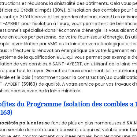
tructions et réduisons la sinistralité des bâtiments. Cela vous 
ficier du Crédit d'impôt (30%), à l’isolation des combles pour 1 eu
 tout ça ? L’été arrive et les grandes chaleurs avec ! Les artisans
T-AYBERT pour l’isolation à 1 euro, vous permettent de bénéficie
essionnels spécialisé dans l’économie d’énergie. Ils vous aident à
ure en euros par personne, de votre fournisseur d’énergie. En uti
ple la ventilation par VMC ou la laine de verre écologique et l’
aux : Effectuer la rénovation énergétique de votre logement en 
ystème de la qualification RGE, qui vous permet par exemple d’
olation de vos combles à SAINT-AYBERT, en utilisant de la laine 
ire pour tout le foyer. Garant de l’environnement, les matériaux p
rale et le bois (notamment pour la construction).La qualificati
T-AYBERT (59163) de qualité. A votre service pour vos travaux 
les perdus avec de la laine minérale.
ofitez du Programme Isolation des combles 
9163)
sociétés polluantes
se font de plus en plus nombreuses à
SAIN
on semble donc être une nécessité, ce qui est valable pour tous 
ique, etc. Contrairement aux idées reçues, habiter dans une m