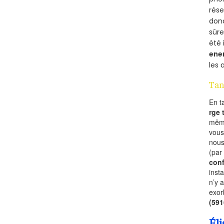
rés
donc
sûr
été 
ene
les 
Tan
En t
rge
mêm
vous
nous
(par
conf
inst
n’y 
exor
(59
Éli