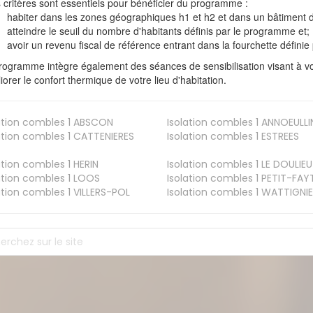
s critères sont essentiels pour bénéficier du programme :
habiter dans les zones géographiques h1 et h2 et dans un bâtiment d
atteindre le seuil du nombre d'habitants définis par le programme et;
avoir un revenu fiscal de référence entrant dans la fourchette définie p
rogramme intègre également des séances de sensibilisation visant à vo
iorer le confort thermique de votre lieu d'habitation.
ation combles 1
ABSCON
Isolation combles 1
ANNOEULLI
ation combles 1
CATTENIERES
Isolation combles 1
ESTREES
ation combles 1
HERIN
Isolation combles 1
LE DOULIEU
ation combles 1
LOOS
Isolation combles 1
PETIT-FAY
ation combles 1
VILLERS-POL
Isolation combles 1
WATTIGNIE