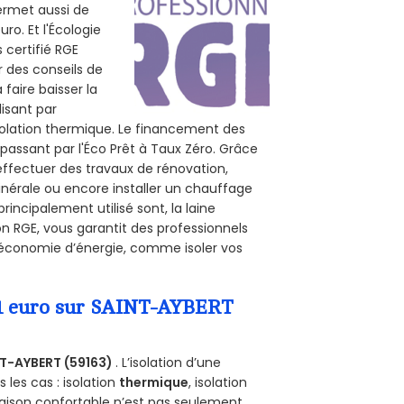
permet aussi de
ro. Et l'Écologie
 certifié RGE
r des conseils de
 faire baisser la
lisant par
isolation thermique. Le financement des
passant par l'Éco Prêt à Taux Zéro. Grâce
effectuer des travaux de rénovation,
minérale ou encore installer un chauffage
rincipalement utilisé sont, la laine
on RGE, vous garantit des professionnels
d’économie d’énergie, comme isoler vos
a 1 euro sur SAINT-AYBERT
T-AYBERT (59163)
. L’isolation d’une
les cas : isolation
thermique
, isolation
aison confortable n’est pas seulement