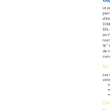
Le p
perm
d'êt
(ONE
10% 
en 
norm
1€" 
de r
cons
En 
Les 
votr
Qui