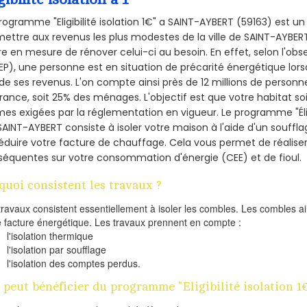
rogramme "Eligibilité isolation 1€" a SAINT-AYBERT (59163) est 
ettre aux revenus les plus modestes de la ville de SAINT-AYBERT
re en mesure de rénover celui-ci au besoin. En effet, selon l'ob
P), une personne est en situation de précarité énergétique lo
de ses revenus. L'on compte ainsi près de 12 millions de personn
France, soit 25% des ménages.
L'objectif est que votre habitat s
es exigées par la réglementation en vigueur. Le programme "Éligi
SAINT-AYBERT consiste à isoler votre maison à l'aide d'un souffla
éduire votre facture de chauffage. Cela vous permet de réalis
équentes sur votre consommation d'énergie (CEE) et de fioul.
quoi consistent les travaux ?
travaux consistent essentiellement à isoler les combles. Les combles 
e facture énergétique. Les travaux prennent en compte :
l'isolation thermique
l'isolation par soufflage
l'isolation des comptes perdus.
 peut bénéficier du programme "Eligibilité isolation 