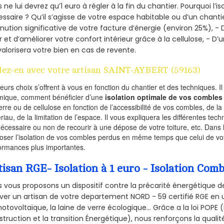
 ne lui devrez qu’1 euro à régler à la fin du chantier. Pourquoi l’i
ssaire ? Qu’il s’agisse de votre espace habitable ou d’un chantie
nution significative de votre facture d’énergie (environ 25%), - 
r et d’améliorer votre confort intérieur grâce à la cellulose, -
valorisera votre bien en cas de revente.
lez-en avec votre artisan SAINT-AYBERT (59163)
ieurs choix s’offrent à vous en fonction du chantier et des techniques. I
mique, comment bénéficier d’une
isolation optimale de vos combles
erre ou de cellulose en fonction de l’accessibilité de vos combles, de l
riau, de la limitation de l’espace. Il vous expliquera les différentes techn
nécessaire ou non de recourir à une dépose de votre toiture, etc. Dans 
oser l’isolation de vos combles perdus en même temps que celui de vot
ormances plus importantes.
tisan RGE- Isolation à 1 euro - Isolation Co
 vous proposons un dispositif contre la précarité énergétique de
ver un artisan de votre departement NORD - 59 certifié RGE en u
hotovoltaïque, la laine de verre écologique... Grâce a la loi POPE
truction et la
transition Énergétique), nous renforçons la quali