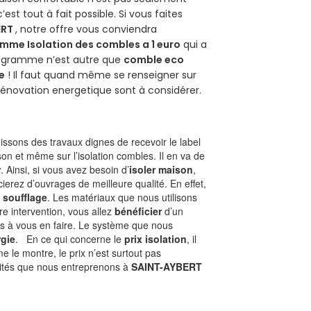
 c’est tout à fait possible. Si vous faites
ERT
, notre offre vous conviendra
mme Isolation des combles a 1 euro
qui a
programme n’est autre que
comble eco
e
! Il faut quand même se renseigner sur
a rénovation energetique sont à considérer.
ssons des travaux dignes de recevoir le label
on et même sur l’isolation combles. Il en va de
r
. Ainsi, si vous avez besoin d’
isoler maison
,
ierez d’ouvrages de meilleure qualité. En effet,
 soufflage
. Les matériaux que nous utilisons
tre intervention, vous allez
bénéficier
d’un
as à vous en faire. Le système que nous
gie
. En ce qui concerne le
prix isolation
, il
le montre, le prix n’est surtout pas
ivités que nous entreprenons à
SAINT-AYBERT