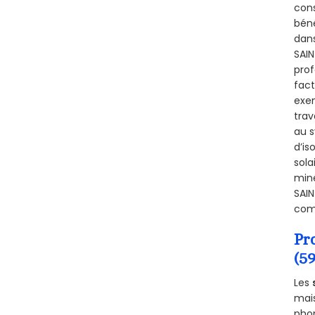
cons
béné
dans
SAIN
prof
fact
exem
trav
au s
d’is
sola
miné
SAIN
comb
Pr
(5
Les
mais
phon