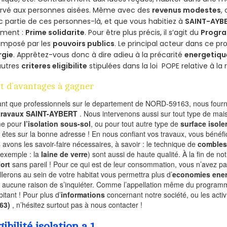
ervé aux personnes aisées. Même avec des
revenus modestes
,
 partie de ces personnes-là, et que vous habitiez à
SAINT-AYB
ement :
Prime solidarite
. Pour être plus précis, il s’agit du
Progra
imposé par les
pouvoirs publics
. Le principal acteur dans ce 
rgie
. Apprêtez-vous donc à dire adieu à la précarité
energetiqu
autres
criteres eligibilite
stipulées dans la loi POPE relative à l
t d’avantages à gagner
ant que professionnels sur le departement de NORD-59163, nous fourni
 travaux SAINT-AYBERT
. Nous intervenons aussi sur tout type de mais
e pour
l’isolation sous-sol
, ou pour tout autre type de
surface isole
 êtes sur la bonne adresse ! En nous confiant vos travaux, vous bénéfic
 avons les savoir-faire nécessaires, à savoir : le technique de
combles
 exemple : la
laine de verre
) sont aussi de haute qualité. À la fin de no
ort
sans pareil ! Pour ce qui est de leur consommation, vous n’avez p
allerons au sein de votre habitat vous permettra plus d’
economies ener
a aucune raison de s’inquiéter. Comme l’appellation même du programme 
bitant ! Pour plus d’
informations
concernant notre société, ou les act
163)
, n’hésitez surtout pas à nous contacter !
gibilité isolation a 1