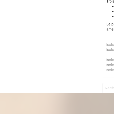
Troi
Le p
amél
Isol
Isol
Isol
Isol
Isol