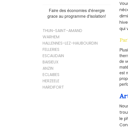
Vous
néce
Faire des économies d'énergie
dimi
grace au programme d'isolation!
hive
qui 
THUN-SAINT-AMAND
WARHEM
Par
HALLENNES-LEZ-HAUBOURDIN
FELLERIES
Plus
ther
ESCAUDAIN
de v
BAISIEUX
maté
ANZIN
est 
ECLAIBES
prop
HERZEELE
perf
HARDIFORT
Ar
Nous
trou
le p
Cons