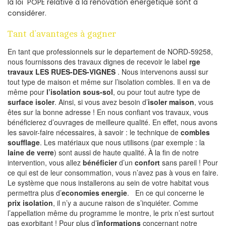
la loi POPE relative à la rénovation energetique sont à
considérer.
Tant d’avantages à gagner
En tant que professionnels sur le departement de NORD-59258,
nous fournissons des travaux dignes de recevoir le label
rge
travaux LES RUES-DES-VIGNES
. Nous intervenons aussi sur
tout type de maison et même sur l’isolation combles. Il en va de
même pour
l’isolation sous-sol
, ou pour tout autre type de
surface isoler
. Ainsi, si vous avez besoin d’
isoler maison
, vous
êtes sur la bonne adresse ! En nous confiant vos travaux, vous
bénéficierez d’ouvrages de meilleure qualité. En effet, nous avons
les savoir-faire nécessaires, à savoir : le technique de
combles
soufflage
. Les matériaux que nous utilisons (par exemple : la
laine de verre
) sont aussi de haute qualité. À la fin de notre
intervention, vous allez
bénéficier
d’un
confort
sans pareil ! Pour
ce qui est de leur consommation, vous n’avez pas à vous en faire.
Le système que nous installerons au sein de votre habitat vous
permettra plus d’
economies energie
. En ce qui concerne le
prix isolation
, il n’y a aucune raison de s’inquiéter. Comme
l’appellation même du programme le montre, le prix n’est surtout
pas exorbitant ! Pour plus d’
informations
concernant notre