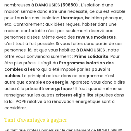
nombreuses à
DAMOUSIES (59680)
. L’isolation d’une
maison semble donc être une nécessité, ce qui est valable
pour tous les cas : isolation
thermique
, isolation phonique,
etc. Contrairement aux idées reçues, habiter dans une
maison confortable n’est pas seulement réservé aux
personnes aisées. Même avec des
revenus modestes
,
c’est tout à fait possible. Si vous faites donc partie de ces
personnes-là, et que vous habitiez à
DAMOUSIES
, notre
offre vous conviendra sûrement :
Prime solidarite
. Pour
être plus précis, il s’agit du
Programme Isolation des
combles a 1 euro
qui a été imposé par les
pouvoirs
publics
. Le principal acteur dans ce programme n’est
autre que
comble eco energie
. Apprêtez-vous donc à dire
adieu à la précarité
energetique
! Il faut quand même se
renseigner sur les autres
criteres eligibilite
stipulées dans
la loi POPE relative à la rénovation energetique sont à
considérer.
Tant d’avantages à gagner
En tant que professionnels sur le departement de NORD-59680,