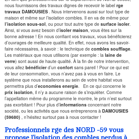
nous fournissons des travaux dignes de recevoir le label
rge
travaux DAMOUSIES
. Nous intervenons aussi sur tout type de
maison et même sur l’isolation combles. Il en va de même pour
l’isolation sous-sol
, ou pour tout autre type de
surface isoler
.
Ainsi, si vous avez besoin d’
isoler maison
, vous êtes sur la
bonne adresse ! En nous confiant vos travaux, vous bénéficierez
d’ouvrages de meilleure qualité. En effet, nous avons les savoir-
faire nécessaires, à savoir : le technique de
combles soufflage
.
Les matériaux que nous utilisons (par exemple : la
laine de
verre
) sont aussi de haute qualité. À la fin de notre intervention,
vous allez
bénéficier
d’un
confort
sans pareil ! Pour ce qui est
de leur consommation, vous n’avez pas à vous en faire. Le
système que nous installerons au sein de votre habitat vous
permettra plus d’
economies energie
. En ce qui concerne le
prix isolation
, il n’y a aucune raison de s’inquiéter. Comme
l’appellation même du programme le montre, le prix n’est surtout
pas exorbitant ! Pour plus d’
informations
concernant notre
société, ou les activités que nous entreprenons à
DAMOUSIES
(59680)
, n’hésitez surtout pas à nous contacter !
Professionnels rge des NORD -59 vous
propose l’isolation des combles perdus à