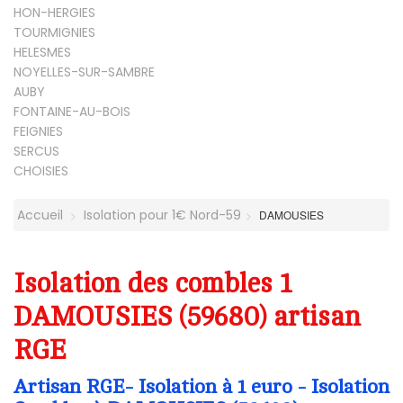
HON-HERGIES
TOURMIGNIES
HELESMES
NOYELLES-SUR-SAMBRE
AUBY
FONTAINE-AU-BOIS
FEIGNIES
SERCUS
CHOISIES
Accueil
Isolation pour 1€ Nord-59
DAMOUSIES
Isolation des combles 1
DAMOUSIES (59680) artisan
RGE
Artisan RGE- Isolation à 1 euro - Isolation