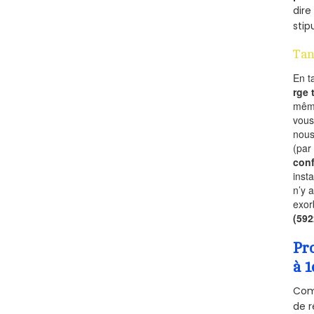
dire
stip
Tan
En t
rge
mêm
vous
nous
(par
conf
inst
n’y 
exor
(59
Pr
à 1
Comm
de r