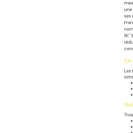
mesu
une 
ses 
Fra
norm
1€" 
rédu
cons
En 
Les 
votr
Qui
Troi