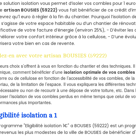
e solution isolation vous permet d’isoler vos combles pour 1 e
re
artisan BOUSIES (59222)
vous fait bénéficier de ce crédit d’i
devrez qu’1 euro à régler à la fin du chantier. Pourquoi l’isolation 
l s’agisse de votre espace habitable ou d’un chantier de rénovati
ificative de votre facture d’énergie (environ 25%), - D’éviter le
éliorer votre confort intérieur grâce à la cellulose, - D’une év
risera votre bien en cas de revente.
lez-en avec votre artisan BOUSIES (59222)
ieurs choix s’offrent à vous en fonction du chantier et des techniques. I
mique, comment bénéficier d’une
isolation optimale de vos combles
erre ou de cellulose en fonction de l’accessibilité de vos combles, de l
riau, de la limitation de l’espace. Il vous expliquera les différentes techn
nécessaire ou non de recourir à une dépose de votre toiture, etc. Dans 
oser l’isolation de vos combles perdus en même temps que celui de vot
ormances plus importantes.
gibilité isolation a 1
rogramme "Eligibilité isolation 1€" a BOUSIES (59222) est un p
revenus les plus modestes de la ville de BOUSIES de bénéficier d