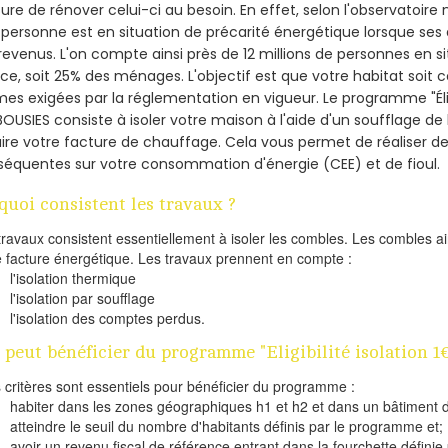
re de rénover celui-ci au besoin. En effet, selon l'observatoire
personne est en situation de précarité énergétique lorsque se
revenus. L'on compte ainsi près de 12 millions de personnes en s
nce, soit 25% des ménages.
L'objectif est que votre habitat soit
es exigées par la réglementation en vigueur. Le programme "Éligi
BOUSIES consiste à isoler votre maison à l'aide d'un soufflage de 
ire votre facture de chauffage. Cela vous permet de réaliser 
équentes sur votre consommation d'énergie (CEE) et de fioul.
quoi consistent les travaux ?
travaux consistent essentiellement à isoler les combles. Les combles 
e facture énergétique. Les travaux prennent en compte :
l'isolation thermique
l'isolation par soufflage
l'isolation des comptes perdus.
 peut bénéficier du programme "Eligibilité isolation 1
s critères sont essentiels pour bénéficier du programme :
habiter dans les zones géographiques h1 et h2 et dans un bâtiment d
atteindre le seuil du nombre d'habitants définis par le programme et;
avoir un revenu fiscal de référence entrant dans la fourchette définie p