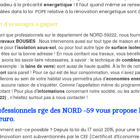
 adieu à la précarité
energetique
! Il faut quand même se rensei
ulées dans la loi POPE relative à la rénovation energetique sont 
t d’avantages à gagner
ant que professionnels sur le departement de NORD-59222, nous fourni
 travaux BOUSIES
. Nous intervenons aussi sur tout type de maison et 
e pour
l’isolation sous-sol
, ou pour tout autre type de
surface isole
 êtes sur la bonne adresse ! En nous confiant vos travaux, vous bénéfic
 avons les savoir-faire nécessaires, à savoir : le technique de
combles
 exemple : la
laine de verre
) sont aussi de haute qualité. À la fin de no
ort
sans pareil ! Pour ce qui est de leur consommation, vous n’avez p
allerons au sein de votre habitat vous permettra plus d’
economies ener
a aucune raison de s’inquiéter. Comme l’appellation même du programme 
bitant ! Pour plus d’
informations
concernant notre société, ou les act
222)
, n’hésitez surtout pas à nous contacter !
ofessionnels rge des NORD -59 vous propose l
euro.
ent est-ce possible ? Depuis la loi du 17 août 2015, pour une tr
énovation sont subventionnés par le CEE (Certificat d’Economie