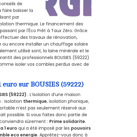
conseils de
 faire baisser la
lisant par
isolation thermique. Le financement des
passant par l'Éco Prêt à Taux Zéro. Grâce
effectuer des travaux de rénovation,
le ou encore installer un chauffage solaire
ement utilisé sont, la laine minérale et le
rantit des professionnels BOUSIES (59222)
, comme isoler vos combles perdus avec de
 1 euro sur BOUSIES (59222)
IES (59222)
. L’isolation d’une maison
 : isolation
thermique
, isolation phonique,
ortable n’est pas seulement réservé aux
 fait possible. Si vous faites donc partie de
s conviendra sûrement :
Prime solidarite
.
a 1 euro
qui a été imposé par les
pouvoirs
mble eco energie
. Apprêtez-vous donc à