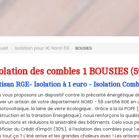
ueil
Isolation pour 1€ Nord-59
BOUSIES
olation des combles 1 BOUSIES (
tisan RGE- Isolation à 1 euro - Isolation Co
 vous proposons un dispositif contre la précarité énergétique de
ver un artisan de votre departement NORD - 59 certifié RGE en u
hotovoltaïque, la laine de verre écologique... Grâce a la loi POPE
truction et la
transition Énergétique), nous renforçons la quali
tructions et réduisons la sinistralité des bâtiments. Cela vous 
ficier du Crédit d'impôt (30%), à l’isolation des combles pour 1 eu
 tout ça ? L’été arrive et les grandes chaleurs avec ! Les artisans