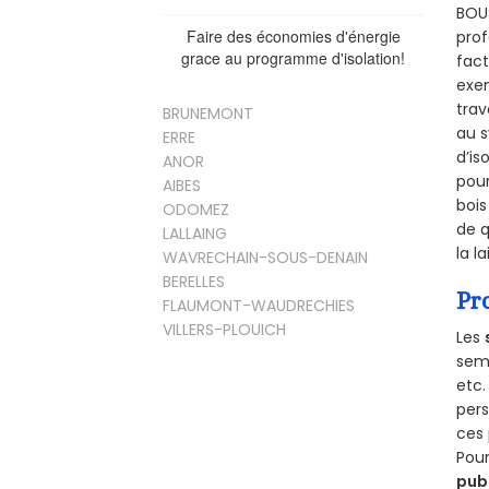
BOUS
Faire des économies d'énergie
prof
grace au programme d'isolation!
fact
exem
trav
BRUNEMONT
au s
ERRE
d’is
ANOR
pour
AIBES
bois
ODOMEZ
de q
LALLAING
la l
WAVRECHAIN-SOUS-DENAIN
BERELLES
Pr
FLAUMONT-WAUDRECHIES
VILLERS-PLOUICH
Les
semb
etc.
per
ces 
Pour
pub