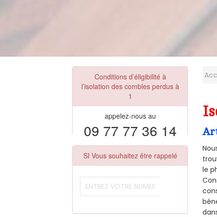
Acc
Conditions d’éligibilité à
l’isolation des combles perdus à
1
Is
appelez-nous au
09 77 77 36 14
Ar
Nous
SI Vous souhaitez être rappelé
trou
le p
Cons
cons
béné
dans