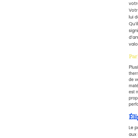
votr
Vot
lui 
Qu’i
sign
d’am
valo
Par
Plus
ther
de v
maté
est 
prop
perf
Éli
Le p
aux 