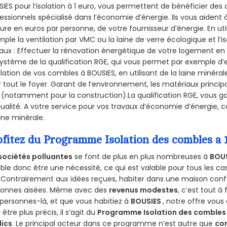
IES pour l’isolation à 1 euro, vous permettent de bénéficier des 
essionnels spécialisé dans l’économie d’énergie. Ils vous aident à
ure en euros par personne, de votre fournisseur d’énergie. En uti
ple la ventilation par VMC ou la laine de verre écologique et l’
aux : Effectuer la rénovation énergétique de votre logement en 
ystème de la qualification RGE, qui vous permet par exemple d’
olation de vos combles à BOUSIES, en utilisant de la laine minéra
 tout le foyer. Garant de l’environnement, les matériaux principal
 (notamment pour la construction).La qualification RGE, vous ga
ualité. A votre service pour vos travaux d’économie d’énergie
aine minérale.
ofitez du Programme Isolation des combles a
sociétés polluantes
se font de plus en plus nombreuses à
BOUS
le donc être une nécessité, ce qui est valable pour tous les cas
 Contrairement aux idées reçues, habiter dans une maison conf
sonnes aisées. Même avec des
revenus modestes
, c’est tout à
personnes-là, et que vous habitiez à
BOUSIES
, notre offre vou
 être plus précis, il s’agit du
Programme Isolation des combles 
lics
. Le principal acteur dans ce programme n’est autre que
co