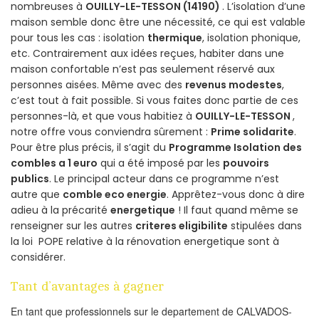
nombreuses à
OUILLY-LE-TESSON (14190)
. L’isolation d’une
maison semble donc être une nécessité, ce qui est valable
pour tous les cas : isolation
thermique
, isolation phonique,
etc. Contrairement aux idées reçues, habiter dans une
maison confortable n’est pas seulement réservé aux
personnes aisées. Même avec des
revenus modestes
,
c’est tout à fait possible. Si vous faites donc partie de ces
personnes-là, et que vous habitiez à
OUILLY-LE-TESSON
,
notre offre vous conviendra sûrement :
Prime solidarite
.
Pour être plus précis, il s’agit du
Programme Isolation des
combles a 1 euro
qui a été imposé par les
pouvoirs
publics
. Le principal acteur dans ce programme n’est
autre que
comble eco energie
. Apprêtez-vous donc à dire
adieu à la précarité
energetique
! Il faut quand même se
renseigner sur les autres
criteres eligibilite
stipulées dans
la loi POPE relative à la rénovation energetique sont à
considérer.
Tant d’avantages à gagner
En tant que professionnels sur le departement de CALVADOS-