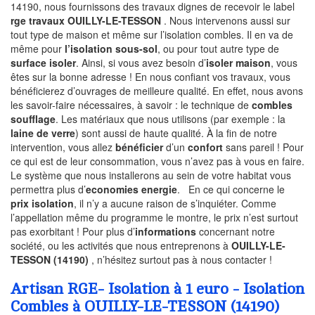
14190, nous fournissons des travaux dignes de recevoir le label
rge travaux OUILLY-LE-TESSON
. Nous intervenons aussi sur
tout type de maison et même sur l’isolation combles. Il en va de
même pour
l’isolation sous-sol
, ou pour tout autre type de
surface isoler
. Ainsi, si vous avez besoin d’
isoler maison
, vous
êtes sur la bonne adresse ! En nous confiant vos travaux, vous
bénéficierez d’ouvrages de meilleure qualité. En effet, nous avons
les savoir-faire nécessaires, à savoir : le technique de
combles
soufflage
. Les matériaux que nous utilisons (par exemple : la
laine de verre
) sont aussi de haute qualité. À la fin de notre
intervention, vous allez
bénéficier
d’un
confort
sans pareil ! Pour
ce qui est de leur consommation, vous n’avez pas à vous en faire.
Le système que nous installerons au sein de votre habitat vous
permettra plus d’
economies energie
. En ce qui concerne le
prix isolation
, il n’y a aucune raison de s’inquiéter. Comme
l’appellation même du programme le montre, le prix n’est surtout
pas exorbitant ! Pour plus d’
informations
concernant notre
société, ou les activités que nous entreprenons à
OUILLY-LE-
TESSON (14190)
, n’hésitez surtout pas à nous contacter !
Artisan RGE- Isolation à 1 euro - Isolation
Combles à OUILLY-LE-TESSON (14190)