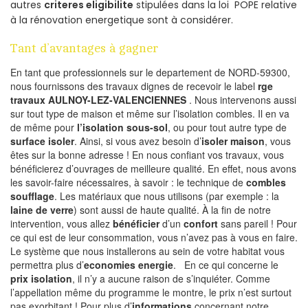
autres
criteres eligibilite
stipulées dans la loi POPE relative
à la rénovation energetique sont à considérer.
Tant d’avantages à gagner
En tant que professionnels sur le departement de NORD-59300,
nous fournissons des travaux dignes de recevoir le label
rge
travaux AULNOY-LEZ-VALENCIENNES
. Nous intervenons aussi
sur tout type de maison et même sur l’isolation combles. Il en va
de même pour
l’isolation sous-sol
, ou pour tout autre type de
surface isoler
. Ainsi, si vous avez besoin d’
isoler maison
, vous
êtes sur la bonne adresse ! En nous confiant vos travaux, vous
bénéficierez d’ouvrages de meilleure qualité. En effet, nous avons
les savoir-faire nécessaires, à savoir : le technique de
combles
soufflage
. Les matériaux que nous utilisons (par exemple : la
laine de verre
) sont aussi de haute qualité. À la fin de notre
intervention, vous allez
bénéficier
d’un
confort
sans pareil ! Pour
ce qui est de leur consommation, vous n’avez pas à vous en faire.
Le système que nous installerons au sein de votre habitat vous
permettra plus d’
economies energie
. En ce qui concerne le
prix isolation
, il n’y a aucune raison de s’inquiéter. Comme
l’appellation même du programme le montre, le prix n’est surtout
pas exorbitant ! Pour plus d’
informations
concernant notre