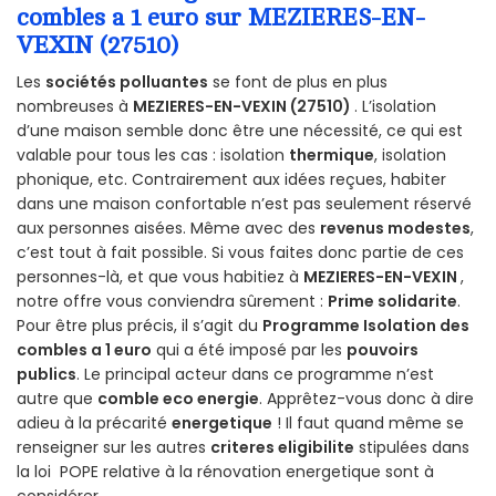
combles a 1 euro sur MEZIERES-EN-
VEXIN (27510)
Les
sociétés polluantes
se font de plus en plus
nombreuses à
MEZIERES-EN-VEXIN (27510)
. L’isolation
d’une maison semble donc être une nécessité, ce qui est
valable pour tous les cas : isolation
thermique
, isolation
phonique, etc. Contrairement aux idées reçues, habiter
dans une maison confortable n’est pas seulement réservé
aux personnes aisées. Même avec des
revenus modestes
,
c’est tout à fait possible. Si vous faites donc partie de ces
personnes-là, et que vous habitiez à
MEZIERES-EN-VEXIN
,
notre offre vous conviendra sûrement :
Prime solidarite
.
Pour être plus précis, il s’agit du
Programme Isolation des
combles a 1 euro
qui a été imposé par les
pouvoirs
publics
. Le principal acteur dans ce programme n’est
autre que
comble eco energie
. Apprêtez-vous donc à dire
adieu à la précarité
energetique
! Il faut quand même se
renseigner sur les autres
criteres eligibilite
stipulées dans
la loi POPE relative à la rénovation energetique sont à