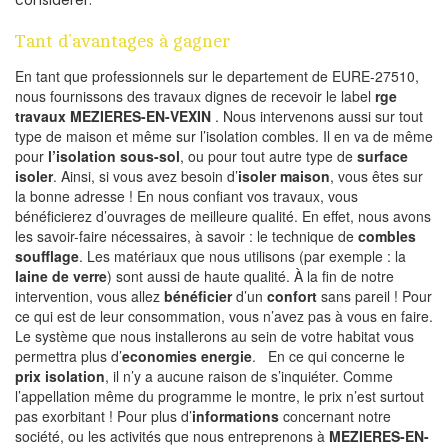
considérer.
Tant d’avantages à gagner
En tant que professionnels sur le departement de EURE-27510,
nous fournissons des travaux dignes de recevoir le label
rge
travaux MEZIERES-EN-VEXIN
. Nous intervenons aussi sur tout
type de maison et même sur l’isolation combles. Il en va de même
pour
l’isolation sous-sol
, ou pour tout autre type de
surface
isoler
. Ainsi, si vous avez besoin d’
isoler maison
, vous êtes sur
la bonne adresse ! En nous confiant vos travaux, vous
bénéficierez d’ouvrages de meilleure qualité. En effet, nous avons
les savoir-faire nécessaires, à savoir : le technique de
combles
soufflage
. Les matériaux que nous utilisons (par exemple : la
laine de verre
) sont aussi de haute qualité. À la fin de notre
intervention, vous allez
bénéficier
d’un
confort
sans pareil ! Pour
ce qui est de leur consommation, vous n’avez pas à vous en faire.
Le système que nous installerons au sein de votre habitat vous
permettra plus d’
economies energie
. En ce qui concerne le
prix isolation
, il n’y a aucune raison de s’inquiéter. Comme
l’appellation même du programme le montre, le prix n’est surtout
pas exorbitant ! Pour plus d’
informations
concernant notre
société, ou les activités que nous entreprenons à
MEZIERES-EN-