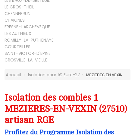
LES BAUX-DE-BRETEUIL
LE GROS-THEIL
CHENNEBRUN
CHAIGNES
FRESNE-L'ARCHEVEQUE
LES AUTHIEUX
ROMILLY-LA-PUTHENAYE
COURTEILLES
SAINT-VICTOR-D'EPINE
CROSVILLE-LA-VIEILLE
Accueil
Isolation pour 1€ Eure-27
MEZIERES-EN-VEXIN
Isolation des combles 1
MEZIERES-EN-VEXIN (27510)
artisan RGE
Profitez du Programme Isolation des