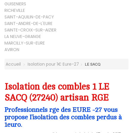
GUISENIERS
RICHEVILLE
SAINT-AQUILIN-DE-PACY
SAINT-ANDRE-DE-L'EURE
SAINTE-CROIX-SUR-AIZIER
LA NEUVE-GRANGE
MARCILLY-SUR-EURE
AVIRON
Accueil
Isolation pour 1€ Eure-27
LE SACQ
Isolation des combles 1 LE
SACQ (27240) artisan RGE
Professionnels rge des EURE -27 vous
propose l’isolation des combles perdus à
1euro.