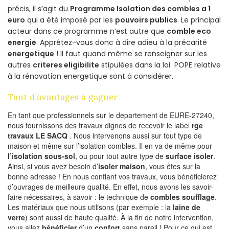
précis, il s’agit du
Programme Isolation des combles a 1
euro
qui a été imposé par les
pouvoirs publics
. Le principal
acteur dans ce programme n’est autre que
comble eco
energie
. Apprêtez-vous donc à dire adieu à la précarité
energetique
! Il faut quand même se renseigner sur les
autres
criteres eligibilite
stipulées dans la loi POPE relative
à la rénovation energetique sont à considérer.
Tant d’avantages à gagner
En tant que professionnels sur le departement de EURE-27240,
nous fournissons des travaux dignes de recevoir le label
rge
travaux LE SACQ
. Nous intervenons aussi sur tout type de
maison et même sur l’isolation combles. Il en va de même pour
l’isolation sous-sol
, ou pour tout autre type de
surface isoler
.
Ainsi, si vous avez besoin d’
isoler maison
, vous êtes sur la
bonne adresse ! En nous confiant vos travaux, vous bénéficierez
d’ouvrages de meilleure qualité. En effet, nous avons les savoir-
faire nécessaires, à savoir : le technique de
combles soufflage
.
Les matériaux que nous utilisons (par exemple : la
laine de
verre
) sont aussi de haute qualité. À la fin de notre intervention,
vous allez
bénéficier
d’un
confort
sans pareil ! Pour ce qui est