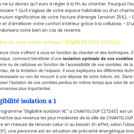
 ne lui devrez qu’1 euro à régler à la fin du chantier. Pourquoi l’i
ssaire ? Qu’il s’agisse de votre espace habitable ou d’un chantie
nution significative de votre facture d’énergie (environ 25%), - 
r et d’améliorer votre confort intérieur grâce à la cellulose, -
valorisera votre bien en cas de revente.
lez-en avec votre artisan CHANTELOUP (27240)
ieurs choix s’offrent à vous en fonction du chantier et des techniques. I
mique, comment bénéficier d’une
isolation optimale de vos combles
erre ou de cellulose en fonction de l’accessibilité de vos combles, de l
riau, de la limitation de l’espace. Il vous expliquera les différentes techn
nécessaire ou non de recourir à une dépose de votre toiture, etc. Dans 
oser l’isolation de vos combles perdus en même temps que celui de vot
ormances plus importantes.
gibilité isolation a 1
rogramme "Eligibilité isolation 1€" a CHANTELOUP (27240) est 
ettre aux revenus les plus modestes de la ville de CHANTELOUP 
re en mesure de rénover celui-ci au besoin. En effet, selon l'ob
P), une personne est en situation de précarité énergétique lo