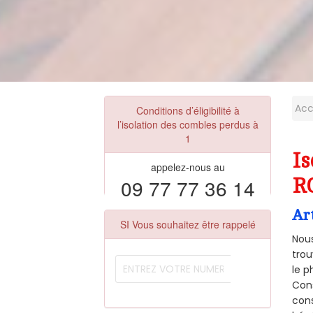
Acc
Conditions d’éligibilité à
l’isolation des combles perdus à
1
Is
appelez-nous au
09 77 77 36 14
R
Ar
SI Vous souhaitez être rappelé
Nous
trou
le p
Cons
cons