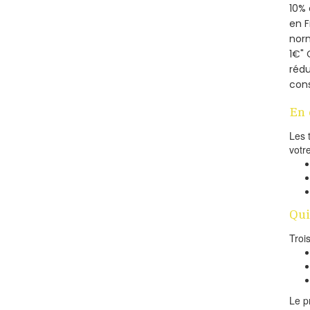
10% 
en 
norm
1€" 
rédu
cons
En 
Les 
votr
Qui
Troi
Le p