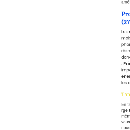
amél
Pr
(2
Les
mais
phon
rés
donc
:
Pri
imp
ene
les 
Tan
En t
rge
mêm
vous
nous