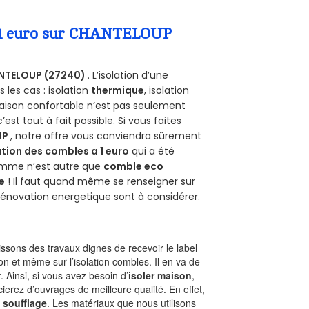
a 1 euro sur CHANTELOUP
NTELOUP (27240)
. L’isolation d’une
les cas : isolation
thermique
, isolation
aison confortable n’est pas seulement
 c’est tout à fait possible. Si vous faites
UP
, notre offre vous conviendra sûrement
tion des combles a 1 euro
qui a été
ramme n’est autre que
comble eco
e
! Il faut quand même se renseigner sur
a rénovation energetique sont à considérer.
sons des travaux dignes de recevoir le label
on et même sur l’isolation combles. Il en va de
r
. Ainsi, si vous avez besoin d’
isoler maison
,
ierez d’ouvrages de meilleure qualité. En effet,
 soufflage
. Les matériaux que nous utilisons