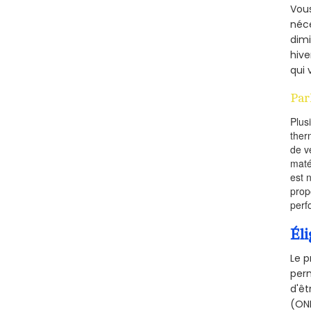
Vous
néce
dimi
hive
qui 
Par
Plus
ther
de v
maté
est 
prop
perf
Éli
Le p
perm
d'êt
(ONE