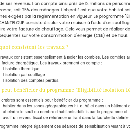
de ses revenus. L'on compte ainsi près de 12 millions de personn
France, soit 25% des ménages.
L'objectif est que votre habitat s
es exigées par la réglementation en vigueur. Le programme "Éligi
CHANTELOUP consiste à isoler votre maison à l'aide d'un soufflag
ire votre facture de chauffage. Cela vous permet de réaliser 
équentes sur votre consommation d'énergie (CEE) et de fioul.
quoi consistent les travaux ?
travaux consistent essentiellement à isoler les combles. Les combles 
e facture énergétique. Les travaux prennent en compte :
l'isolation thermique
l'isolation par soufflage
l'isolation des comptes perdus.
 peut bénéficier du programme "Eligibilité isolation
s critères sont essentiels pour bénéficier du programme :
habiter dans les zones géographiques h1 et h2 et dans un bâtiment d
atteindre le seuil du nombre d'habitants définis par le programme et;
avoir un revenu fiscal de référence entrant dans la fourchette définie p
rogramme intègre également des séances de sensibilisation visant à vo