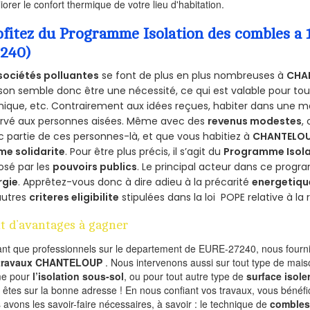
iorer le confort thermique de votre lieu d'habitation.
ofitez du Programme Isolation des combles 
7240)
sociétés polluantes
se font de plus en plus nombreuses à
CHA
on semble donc être une nécessité, ce qui est valable pour tous 
ique, etc. Contrairement aux idées reçues, habiter dans une m
ervé aux personnes aisées. Même avec des
revenus modestes
,
 partie de ces personnes-là, et que vous habitiez à
CHANTELO
me solidarite
. Pour être plus précis, il s’agit du
Programme Isola
osé par les
pouvoirs publics
. Le principal acteur dans ce prog
rgie
. Apprêtez-vous donc à dire adieu à la précarité
energetiqu
autres
criteres eligibilite
stipulées dans la loi POPE relative à l
t d’avantages à gagner
ant que professionnels sur le departement de EURE-27240, nous fournis
 travaux CHANTELOUP
. Nous intervenons aussi sur tout type de mais
e pour
l’isolation sous-sol
, ou pour tout autre type de
surface isole
 êtes sur la bonne adresse ! En nous confiant vos travaux, vous bénéfic
 avons les savoir-faire nécessaires, à savoir : le technique de
combles