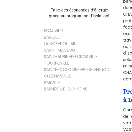
béné
dans
Faire des économies d'énergie
CHAN
grace au programme d'isolation!
prof
fact
ECAUVILLE
exem
BARQUET
trav
LA NOE-POULAIN
au s
SAINT-MACLOU
d’is
SAINT-AUBIN-D'ECROSVILLE
sola
TOURNEVILLE
miné
SAINTE-COLOMBE-PRES-VERNON
CHAN
GUERNANVILLE
comb
PARVILLE
BARNEVILLE-SUR-SEINE
Pr
à 1
Comm
de r
votr
Vot