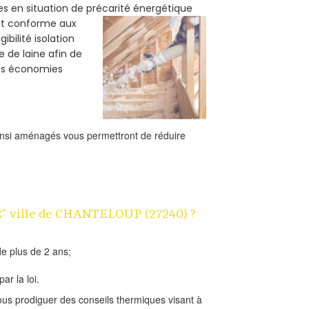
es en situation de précarité énergétique
oit conforme aux
bilité isolation
e de laine afin de
des économies
ainsi aménagés vous permettront de réduire
 1€" ville de CHANTELOUP (27240) ?
e plus de 2 ans;
ar la loi.
us prodiguer des conseils thermiques visant à