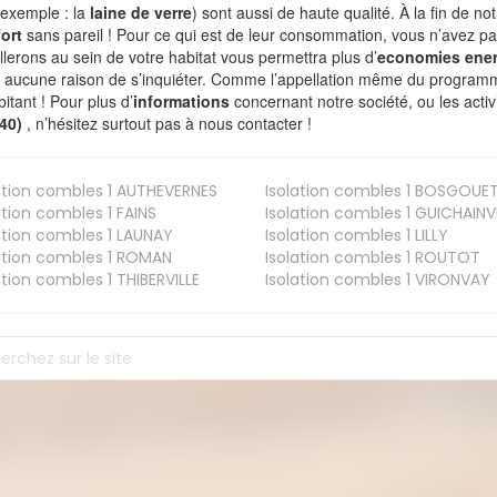
 exemple : la
laine de verre
) sont aussi de haute qualité. À la fin de no
ort
sans pareil ! Pour ce qui est de leur consommation, vous n’avez p
allerons au sein de votre habitat vous permettra plus d’
economies ener
a aucune raison de s’inquiéter. Comme l’appellation même du programme 
bitant ! Pour plus d’
informations
concernant notre société, ou les act
240)
, n’hésitez surtout pas à nous contacter !
ation combles 1
AUTHEVERNES
Isolation combles 1
BOSGOUE
ation combles 1
FAINS
Isolation combles 1
GUICHAINVI
ation combles 1
LAUNAY
Isolation combles 1
LILLY
ation combles 1
ROMAN
Isolation combles 1
ROUTOT
ation combles 1
THIBERVILLE
Isolation combles 1
VIRONVAY