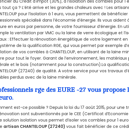
ficier du Crédit d'impôt (30%), à l’isolation des combles pour 1 eu
 tout ça ? L’été arrive et les grandes chaleurs avec ! Les artisans
TELOUP pour l’isolation à 1 euro, vous permettent de bénéficier
essionnels spécialisé dans l’économie d’énergie. Ils vous aident à
ure en euros par personne, de votre fournisseur d’énergie. En uti
ple la ventilation par VMC ou la laine de verre écologique et l’
aux : Effectuer la rénovation énergétique de votre logement en 
ystème de la qualification RGE, qui vous permet par exemple d’
olation de vos combles à CHANTELOUP, en utilisant de la laine mi
ire pour tout le foyer. Garant de l’environnement, les matériaux p
rale et le bois (notamment pour la construction).La qualificati
TELOUP (27240) de qualité. A votre service pour vos travaux d
les perdus avec de la laine minérale.
ofessionnels rge des EURE -27 vous propose l
euro.
ent est-ce possible ? Depuis la loi du 17 août 2015, pour une tr
énovation sont subventionnés par le CEE (Certificat d’Economie
e solution isolation vous permet d’isoler vos combles pour 1 e
re
artisan CHANTELOUP (27240)
vous fait bénéficier de ce crédi