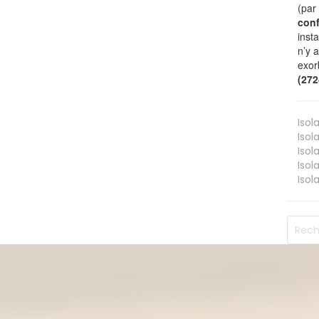
(par
conf
inst
n’y 
exor
(27
Isol
Isol
Isol
Isol
Isol