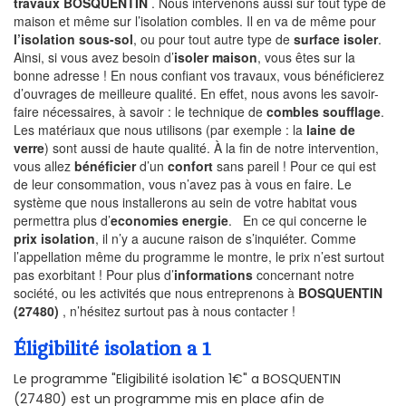
travaux BOSQUENTIN
. Nous intervenons aussi sur tout type de
maison et même sur l’isolation combles. Il en va de même pour
l’isolation sous-sol
, ou pour tout autre type de
surface isoler
.
Ainsi, si vous avez besoin d’
isoler maison
, vous êtes sur la
bonne adresse ! En nous confiant vos travaux, vous bénéficierez
d’ouvrages de meilleure qualité. En effet, nous avons les savoir-
faire nécessaires, à savoir : le technique de
combles soufflage
.
Les matériaux que nous utilisons (par exemple : la
laine de
verre
) sont aussi de haute qualité. À la fin de notre intervention,
vous allez
bénéficier
d’un
confort
sans pareil ! Pour ce qui est
de leur consommation, vous n’avez pas à vous en faire. Le
système que nous installerons au sein de votre habitat vous
permettra plus d’
economies energie
. En ce qui concerne le
prix isolation
, il n’y a aucune raison de s’inquiéter. Comme
l’appellation même du programme le montre, le prix n’est surtout
pas exorbitant ! Pour plus d’
informations
concernant notre
société, ou les activités que nous entreprenons à
BOSQUENTIN
(27480)
, n’hésitez surtout pas à nous contacter !
Éligibilité isolation a 1
Le programme "Eligibilité isolation 1€" a BOSQUENTIN
(27480) est un programme mis en place afin de