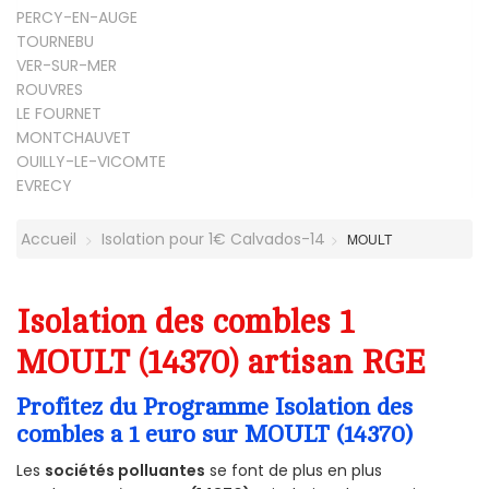
PERCY-EN-AUGE
TOURNEBU
VER-SUR-MER
ROUVRES
LE FOURNET
MONTCHAUVET
OUILLY-LE-VICOMTE
EVRECY
Accueil
Isolation pour 1€ Calvados-14
MOULT
Isolation des combles 1
MOULT (14370) artisan RGE
Profitez du Programme Isolation des
combles a 1 euro sur MOULT (14370)
Les
sociétés polluantes
se font de plus en plus