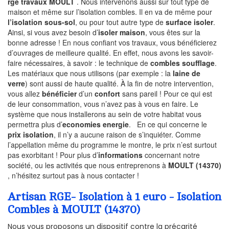
rge travaux MOULT
. Nous intervenons aussi sur tout type de
maison et même sur l’isolation combles. Il en va de même pour
l’isolation sous-sol
, ou pour tout autre type de
surface isoler
.
Ainsi, si vous avez besoin d’
isoler maison
, vous êtes sur la
bonne adresse ! En nous confiant vos travaux, vous bénéficierez
d’ouvrages de meilleure qualité. En effet, nous avons les savoir-
faire nécessaires, à savoir : le technique de
combles soufflage
.
Les matériaux que nous utilisons (par exemple : la
laine de
verre
) sont aussi de haute qualité. À la fin de notre intervention,
vous allez
bénéficier
d’un
confort
sans pareil ! Pour ce qui est
de leur consommation, vous n’avez pas à vous en faire. Le
système que nous installerons au sein de votre habitat vous
permettra plus d’
economies energie
. En ce qui concerne le
prix isolation
, il n’y a aucune raison de s’inquiéter. Comme
l’appellation même du programme le montre, le prix n’est surtout
pas exorbitant ! Pour plus d’
informations
concernant notre
société, ou les activités que nous entreprenons à
MOULT (14370)
, n’hésitez surtout pas à nous contacter !
Artisan RGE- Isolation à 1 euro - Isolation
Combles à MOULT (14370)
Nous vous proposons un dispositif contre la précarité