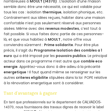
nombreuses à
MOULT (14370)
. L’isolation d’une maison
semble donc être une nécessité, ce qui est valable pour
tous les cas : isolation
thermique
, isolation phonique, etc.
Contrairement aux idées reçues, habiter dans une maison
confortable n’est pas seulement réservé aux personnes
aisées. Même avec des
revenus modestes
, c’est tout à
fait possible. Si vous faites donc partie de ces personnes-
là, et que vous habitiez à
MOULT
, notre offre vous
conviendra sûrement :
Prime solidarite
. Pour être plus
précis, il s’agit du
Programme Isolation des combles a 1
euro
qui a été imposé par les
pouvoirs publics
. Le principal
acteur dans ce programme n’est autre que
comble eco
energie
. Apprêtez-vous donc à dire adieu à la précarité
energetique
! Il faut quand même se renseigner sur les
autres
criteres eligibilite
stipulées dans la loi POPE relative
à la rénovation energetique sont à considérer.
Tant d’avantages à gagner
En tant que professionnels sur le departement de CALVADOS-
14370, nous fournissons des travaux dignes de recevoir le label