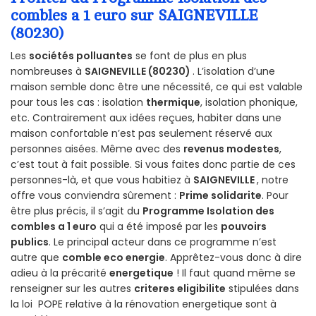
combles a 1 euro sur SAIGNEVILLE
(80230)
Les
sociétés polluantes
se font de plus en plus
nombreuses à
SAIGNEVILLE (80230)
. L’isolation d’une
maison semble donc être une nécessité, ce qui est valable
pour tous les cas : isolation
thermique
, isolation phonique,
etc. Contrairement aux idées reçues, habiter dans une
maison confortable n’est pas seulement réservé aux
personnes aisées. Même avec des
revenus modestes
,
c’est tout à fait possible. Si vous faites donc partie de ces
personnes-là, et que vous habitiez à
SAIGNEVILLE
, notre
offre vous conviendra sûrement :
Prime solidarite
. Pour
être plus précis, il s’agit du
Programme Isolation des
combles a 1 euro
qui a été imposé par les
pouvoirs
publics
. Le principal acteur dans ce programme n’est
autre que
comble eco energie
. Apprêtez-vous donc à dire
adieu à la précarité
energetique
! Il faut quand même se
renseigner sur les autres
criteres eligibilite
stipulées dans
la loi POPE relative à la rénovation energetique sont à