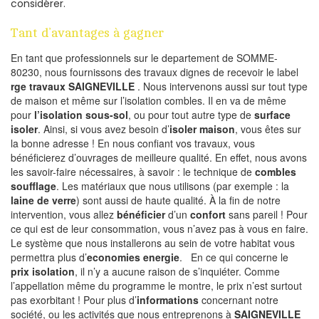
considérer.
Tant d’avantages à gagner
En tant que professionnels sur le departement de SOMME-
80230, nous fournissons des travaux dignes de recevoir le label
rge travaux SAIGNEVILLE
. Nous intervenons aussi sur tout type
de maison et même sur l’isolation combles. Il en va de même
pour
l’isolation sous-sol
, ou pour tout autre type de
surface
isoler
. Ainsi, si vous avez besoin d’
isoler maison
, vous êtes sur
la bonne adresse ! En nous confiant vos travaux, vous
bénéficierez d’ouvrages de meilleure qualité. En effet, nous avons
les savoir-faire nécessaires, à savoir : le technique de
combles
soufflage
. Les matériaux que nous utilisons (par exemple : la
laine de verre
) sont aussi de haute qualité. À la fin de notre
intervention, vous allez
bénéficier
d’un
confort
sans pareil ! Pour
ce qui est de leur consommation, vous n’avez pas à vous en faire.
Le système que nous installerons au sein de votre habitat vous
permettra plus d’
economies energie
. En ce qui concerne le
prix isolation
, il n’y a aucune raison de s’inquiéter. Comme
l’appellation même du programme le montre, le prix n’est surtout
pas exorbitant ! Pour plus d’
informations
concernant notre
société, ou les activités que nous entreprenons à
SAIGNEVILLE