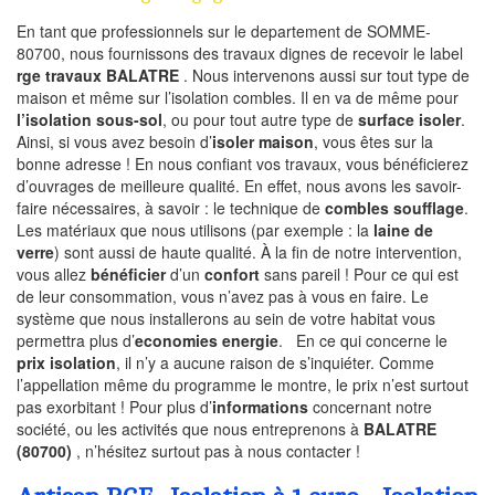
En tant que professionnels sur le departement de SOMME-
80700, nous fournissons des travaux dignes de recevoir le label
rge travaux BALATRE
. Nous intervenons aussi sur tout type de
maison et même sur l’isolation combles. Il en va de même pour
l’isolation sous-sol
, ou pour tout autre type de
surface isoler
.
Ainsi, si vous avez besoin d’
isoler maison
, vous êtes sur la
bonne adresse ! En nous confiant vos travaux, vous bénéficierez
d’ouvrages de meilleure qualité. En effet, nous avons les savoir-
faire nécessaires, à savoir : le technique de
combles soufflage
.
Les matériaux que nous utilisons (par exemple : la
laine de
verre
) sont aussi de haute qualité. À la fin de notre intervention,
vous allez
bénéficier
d’un
confort
sans pareil ! Pour ce qui est
de leur consommation, vous n’avez pas à vous en faire. Le
système que nous installerons au sein de votre habitat vous
permettra plus d’
economies energie
. En ce qui concerne le
prix isolation
, il n’y a aucune raison de s’inquiéter. Comme
l’appellation même du programme le montre, le prix n’est surtout
pas exorbitant ! Pour plus d’
informations
concernant notre
société, ou les activités que nous entreprenons à
BALATRE
(80700)
, n’hésitez surtout pas à nous contacter !