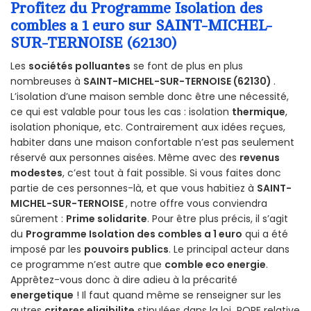
Profitez du Programme Isolation des
combles a 1 euro sur SAINT-MICHEL-
SUR-TERNOISE (62130)
Les
sociétés polluantes
se font de plus en plus
nombreuses à
SAINT-MICHEL-SUR-TERNOISE (62130)
.
L’isolation d’une maison semble donc être une nécessité,
ce qui est valable pour tous les cas : isolation
thermique
,
isolation phonique, etc. Contrairement aux idées reçues,
habiter dans une maison confortable n’est pas seulement
réservé aux personnes aisées. Même avec des
revenus
modestes
, c’est tout à fait possible. Si vous faites donc
partie de ces personnes-là, et que vous habitiez à
SAINT-
MICHEL-SUR-TERNOISE
, notre offre vous conviendra
sûrement :
Prime solidarite
. Pour être plus précis, il s’agit
du
Programme Isolation des combles a 1 euro
qui a été
imposé par les
pouvoirs publics
. Le principal acteur dans
ce programme n’est autre que
comble eco energie
.
Apprêtez-vous donc à dire adieu à la précarité
energetique
! Il faut quand même se renseigner sur les
autres
criteres eligibilite
stipulées dans la loi POPE relative