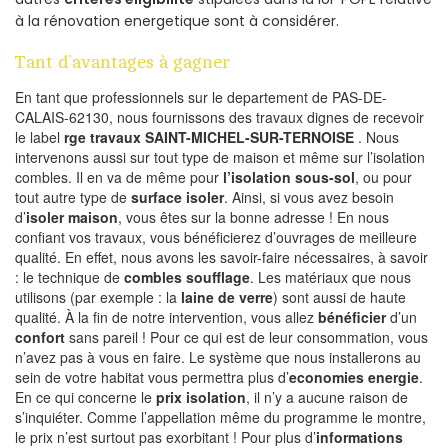
à la rénovation energetique sont à considérer.
Tant d’avantages à gagner
En tant que professionnels sur le departement de PAS-DE-
CALAIS-62130, nous fournissons des travaux dignes de recevoir
le label
rge travaux SAINT-MICHEL-SUR-TERNOISE
. Nous
intervenons aussi sur tout type de maison et même sur l’isolation
combles. Il en va de même pour
l’isolation sous-sol
, ou pour
tout autre type de
surface isoler
. Ainsi, si vous avez besoin
d’
isoler maison
, vous êtes sur la bonne adresse ! En nous
confiant vos travaux, vous bénéficierez d’ouvrages de meilleure
qualité. En effet, nous avons les savoir-faire nécessaires, à savoir
: le technique de
combles soufflage
. Les matériaux que nous
utilisons (par exemple : la
laine de verre
) sont aussi de haute
qualité. À la fin de notre intervention, vous allez
bénéficier
d’un
confort
sans pareil ! Pour ce qui est de leur consommation, vous
n’avez pas à vous en faire. Le système que nous installerons au
sein de votre habitat vous permettra plus d’
economies energie
.
En ce qui concerne le
prix isolation
, il n’y a aucune raison de
s’inquiéter. Comme l’appellation même du programme le montre,
le prix n’est surtout pas exorbitant ! Pour plus d’
informations