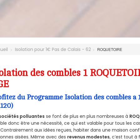
ueil
Isolation pour 1€ Pas de Calais - 62
ROQUETOIRE
olation des combles 1 ROQUETOIR
GE
ofitez du Programme Isolation des combles 
2120)
sociétés polluantes
se font de plus en plus nombreuses à
ROQU
le donc être une nécessité, ce qui est valable pour tous les cas
 Contrairement aux idées reçues, habiter dans une maison conf
sonnes aisées. Même avec des
revenus modestes
, c’est tout à