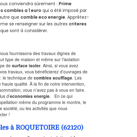
 vous conviendra sûrement :
Prime
s combles a 1 euro
qui a été imposé par
 autre que
comble eco energie
. Apprêtez-
ême se renseigner sur les autres
criteres
ique sont à considérer.
ous fournissons des travaux dignes de
out type de maison et même sur l’isolation
type de
surface isoler
. Ainsi, si vous avez
 vos travaux, vous bénéficierez d’ouvrages de
 : le technique de
combles soufflage
. Les
 haute qualité. À la fin de notre intervention,
nsommation, vous n’avez pas à vous en faire.
lus d’
economies energie
. En ce qui
’appellation même du programme le montre, le
 société, ou les activités que nous
cter !
ombles à ROQUETOIRE (62120)