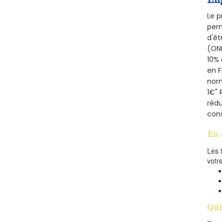
Le p
perm
d'êt
(ONE
10% 
en 
norm
1€" 
rédu
cons
En 
Les 
votr
Qui