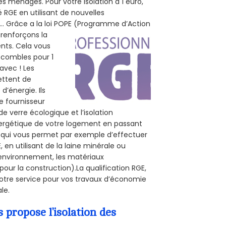
s ménages. Pour votre isolation à 1 euro,
 RGE en utilisant de nouvelles
e... Grâce a la loi POPE (Programme d’Action
 renforçons la
ents. Cela vous
s combles pour 1
 avec ! Les
ettent de
d’énergie. Ils
e fournisseur
de verre écologique et l’isolation
nergétique de votre logement en passant
E, qui vous permet par exemple d’effectuer
en utilisant de la laine minérale ou
l’environnement, les matériaux
pour la construction).La qualification RGE,
votre service pour vos travaux d’économie
le.
propose l’isolation des