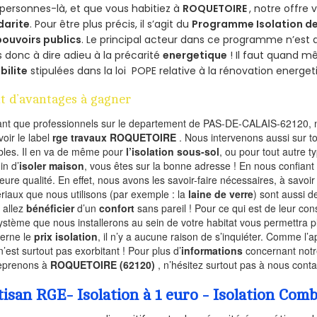
personnes-là, et que vous habitiez à
ROQUETOIRE
, notre offre
darite
. Pour être plus précis, il s’agit du
Programme Isolation de
pouvoirs publics
. Le principal acteur dans ce programme n’est
 donc à dire adieu à la précarité
energetique
! Il faut quand m
ibilite
stipulées dans la loi POPE relative à la rénovation energet
t d’avantages à gagner
ant que professionnels sur le departement de PAS-DE-CALAIS-62120, n
voir le label
rge travaux ROQUETOIRE
. Nous intervenons aussi sur t
les. Il en va de même pour
l’isolation sous-sol
, ou pour tout autre 
in d’
isoler maison
, vous êtes sur la bonne adresse ! En nous confiant
leure qualité. En effet, nous avons les savoir-faire nécessaires, à savoir
riaux que nous utilisons (par exemple : la
laine de verre
) sont aussi de
 allez
bénéficier
d’un
confort
sans pareil ! Pour ce qui est de leur co
ystème que nous installerons au sein de votre habitat vous permettra p
erne le
prix isolation
, il n’y a aucune raison de s’inquiéter. Comme l
n’est surtout pas exorbitant ! Pour plus d’
informations
concernant notre
eprenons à
ROQUETOIRE (62120)
, n’hésitez surtout pas à nous conta
tisan RGE- Isolation à 1 euro - Isolation C