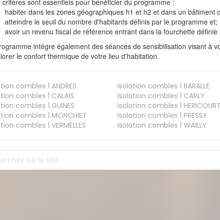
s critères sont essentiels pour bénéficier du programme :
habiter dans les zones géographiques h1 et h2 et dans un bâtiment d
atteindre le seuil du nombre d'habitants définis par le programme et;
avoir un revenu fiscal de référence entrant dans la fourchette définie p
rogramme intègre également des séances de sensibilisation visant à vo
iorer le confort thermique de votre lieu d'habitation.
ation combles 1
ANDRES
Isolation combles 1
BARALLE
ation combles 1
CALAIS
Isolation combles 1
CARLY
ation combles 1
GUINES
Isolation combles 1
HERICOUR
ation combles 1
MONCHIET
Isolation combles 1
PRESSY
ation combles 1
VERMELLES
Isolation combles 1
WAILLY