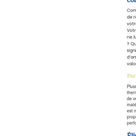
Comm
de r
votr
Vot
ne l
? Qu
sign
d’am
valo
Par
Plus
ther
de v
maté
est 
prop
perf
Éli