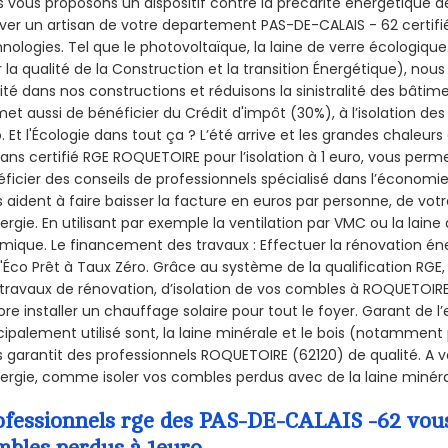
 vous proposons un dispositif contre la précarité énergétique de
ver un artisan de votre departement PAS-DE-CALAIS - 62 certifié
nologies. Tel que le photovoltaïque, la laine de verre écologiqu
 la qualité de la Construction et la
transition Énergétique), nous
ité dans nos constructions et réduisons la sinistralité des bâtim
et aussi de bénéficier du Crédit d'impôt (30%), à l’isolation de
. Et l'Écologie dans tout ça ? L’été arrive et les grandes chaleurs
sans certifié RGE ROQUETOIRE pour l’isolation à 1 euro, vous perm
ficier des conseils de professionnels spécialisé dans l’économie 
 aident à faire baisser la facture en euros par personne, de votr
ergie. En utilisant par exemple la ventilation par VMC ou la laine 
mique. Le financement des travaux : Effectuer la rénovation é
l'Éco Prêt à Taux Zéro. Grâce au système de la qualification RG
travaux de rénovation, d’isolation de vos combles à ROQUETOIRE, 
re installer un chauffage solaire pour tout le foyer. Garant de 
cipalement utilisé sont, la laine minérale et le bois (notamment 
 garantit des professionnels ROQUETOIRE (62120) de qualité. A 
ergie, comme isoler vos combles perdus avec de la laine minéra
ofessionnels rge des PAS-DE-CALAIS -62 vous 
mbles perdus à 1euro.