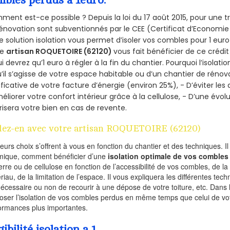
ent est-ce possible ? Depuis la loi du 17 août 2015, pour une tr
énovation sont subventionnés par le CEE (Certificat d’Economie
e solution isolation vous permet d’isoler vos combles pour 1 e
re
artisan ROQUETOIRE (62120)
vous fait bénéficier de ce crédit
ui devrez qu’1 euro à régler à la fin du chantier. Pourquoi l’isolati
’il s’agisse de votre espace habitable ou d’un chantier de rénova
ificative de votre facture d’énergie (environ 25%), - D’éviter le
éliorer votre confort intérieur grâce à la cellulose, - D’une év
risera votre bien en cas de revente.
lez-en avec votre artisan ROQUETOIRE (62120)
ieurs choix s’offrent à vous en fonction du chantier et des techniques. I
mique, comment bénéficier d’une
isolation optimale de vos combles
erre ou de cellulose en fonction de l’accessibilité de vos combles, de l
riau, de la limitation de l’espace. Il vous expliquera les différentes techn
nécessaire ou non de recourir à une dépose de votre toiture, etc. Dans 
oser l’isolation de vos combles perdus en même temps que celui de vot
ormances plus importantes.
gibilité isolation a 1