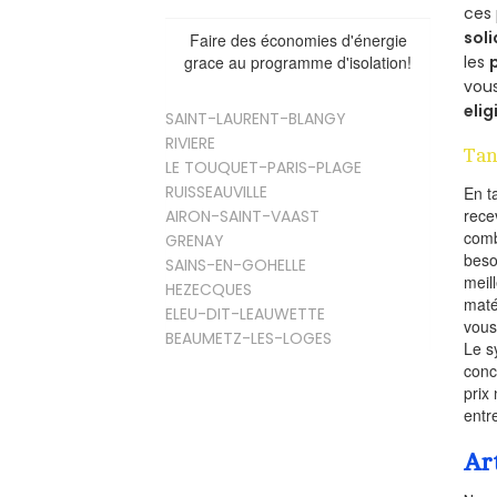
ces 
soli
Faire des économies d'énergie
les
grace au programme d'isolation!
vous
elig
SAINT-LAURENT-BLANGY
RIVIERE
Tan
LE TOUQUET-PARIS-PLAGE
RUISSEAUVILLE
En t
rece
AIRON-SAINT-VAAST
comb
GRENAY
beso
SAINS-EN-GOHELLE
meil
HEZECQUES
maté
ELEU-DIT-LEAUWETTE
vous
BEAUMETZ-LES-LOGES
Le s
conc
prix 
entr
Ar