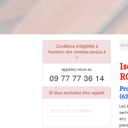
Acc
Conditions d’éligibilité à
l’isolation des combles perdus à
1
Is
appelez-nous au
09 77 77 36 14
R
Pr
SI Vous souhaitez être rappelé
(6
Les
semb
etc.
per