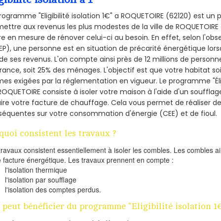
rogramme "Eligibilité isolation 1€" a ROQUETOIRE (62120) est u
ettre aux revenus les plus modestes de la ville de ROQUETOIRE 
re en mesure de rénover celui-ci au besoin. En effet, selon l'ob
P), une personne est en situation de précarité énergétique lo
de ses revenus. L'on compte ainsi près de 12 millions de personn
France, soit 25% des ménages.
L'objectif est que votre habitat s
es exigées par la réglementation en vigueur. Le programme "Éligi
ROQUETOIRE consiste à isoler votre maison à l'aide d'un soufflage
ire votre facture de chauffage. Cela vous permet de réaliser 
équentes sur votre consommation d'énergie (CEE) et de fioul.
quoi consistent les travaux ?
travaux consistent essentiellement à isoler les combles. Les combles 
e facture énergétique. Les travaux prennent en compte :
l'isolation thermique
l'isolation par soufflage
l'isolation des comptes perdus.
 peut bénéficier du programme "Eligibilité isolation 