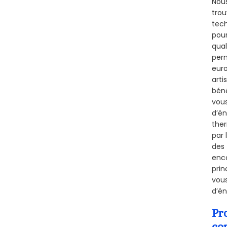
Nous
trou
tech
pour
qual
perm
euro
arti
béné
vous
d’én
ther
par 
des 
enco
prin
vous
d’én
Pr
co