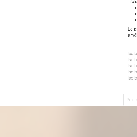
Troi
Le p
amél
Isol
Isol
Isol
Isol
Isol