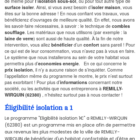
de même pour
l’isolation sous-sol
, ou pour tout autre type de
surface isoler
. Ainsi, si vous avez besoin d’
isoler maison
, vous
êtes sur la bonne adresse ! En nous confiant vos travaux, vous
bénéficierez d’ouvrages de meilleure qualité. En effet, nous avons
les savoir-faire nécessaires, à savoir : le technique de
combles
soufflage
. Les matériaux que nous utilisons (par exemple : la
laine de verre
) sont aussi de haute qualité. À la fin de notre
intervention, vous allez
bénéficier
d’un
confort
sans pareil ! Pour
ce qui est de leur consommation, vous n’avez pas à vous en faire.
Le système que nous installerons au sein de votre habitat vous
permettra plus d’
economies energie
. En ce qui concerne le
prix isolation
, il n’y a aucune raison de s’inquiéter. Comme
l’appellation même du programme le montre, le prix n’est surtout
pas exorbitant ! Pour plus d’
informations
concernant notre
société, ou les activités que nous entreprenons à
REMILLY-
WIRQUIN (62380)
, n’hésitez surtout pas à nous contacter !
Éligibilité isolation a 1
Le programme "Eligibilité isolation 1€" a REMILLY-WIRQUIN
(62380) est un programme mis en place afin de permettre
aux revenus les plus modestes de la ville de REMILLY-
WIRQUIN de bénéficier d'un habitat confortable et d'être en