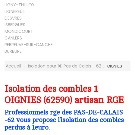
LIGNY-THILLOY
LIGNEREUIL
DESVRES
ISBERGUES
MONDICOURT
CANLERS
REBREUVE-SUR-CANCHE
BURBURE
Accueil
Isolation pour 1€ Pas de Calais - 62
OIGNIES
Isolation des combles 1
OIGNIES (62590) artisan RGE
Professionnels rge des PAS-DE-CALAIS
-62 vous propose l’isolation des combles
perdus à 1euro.