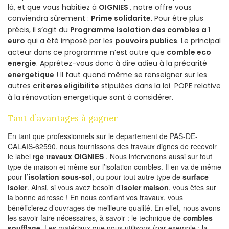
là, et que vous habitiez à
OIGNIES
, notre offre vous
conviendra sûrement :
Prime solidarite
. Pour être plus
précis, il s’agit du
Programme Isolation des combles a 1
euro
qui a été imposé par les
pouvoirs publics
. Le principal
acteur dans ce programme n’est autre que
comble eco
energie
. Apprêtez-vous donc à dire adieu à la précarité
energetique
! Il faut quand même se renseigner sur les
autres
criteres eligibilite
stipulées dans la loi POPE relative
à la rénovation energetique sont à considérer.
Tant d’avantages à gagner
En tant que professionnels sur le departement de PAS-DE-
CALAIS-62590, nous fournissons des travaux dignes de recevoir
le label
rge travaux OIGNIES
. Nous intervenons aussi sur tout
type de maison et même sur l’isolation combles. Il en va de même
pour
l’isolation sous-sol
, ou pour tout autre type de
surface
isoler
. Ainsi, si vous avez besoin d’
isoler maison
, vous êtes sur
la bonne adresse ! En nous confiant vos travaux, vous
bénéficierez d’ouvrages de meilleure qualité. En effet, nous avons
les savoir-faire nécessaires, à savoir : le technique de
combles
soufflage
. Les matériaux que nous utilisons (par exemple : la