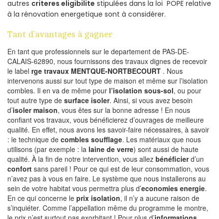
autres
criteres eligibilite
stipulées dans la loi POPE relative
à la rénovation energetique sont à considérer.
Tant d’avantages à gagner
En tant que professionnels sur le departement de PAS-DE-
CALAIS-62890, nous fournissons des travaux dignes de recevoir
le label
rge travaux MENTQUE-NORTBECOURT
. Nous
intervenons aussi sur tout type de maison et même sur l’isolation
combles. Il en va de même pour
l’isolation sous-sol
, ou pour
tout autre type de
surface isoler
. Ainsi, si vous avez besoin
d’
isoler maison
, vous êtes sur la bonne adresse ! En nous
confiant vos travaux, vous bénéficierez d’ouvrages de meilleure
qualité. En effet, nous avons les savoir-faire nécessaires, à savoir
: le technique de
combles soufflage
. Les matériaux que nous
utilisons (par exemple : la
laine de verre
) sont aussi de haute
qualité. À la fin de notre intervention, vous allez
bénéficier
d’un
confort
sans pareil ! Pour ce qui est de leur consommation, vous
n’avez pas à vous en faire. Le système que nous installerons au
sein de votre habitat vous permettra plus d’
economies energie
.
En ce qui concerne le
prix isolation
, il n’y a aucune raison de
s’inquiéter. Comme l’appellation même du programme le montre,
le prix n’est surtout pas exorbitant ! Pour plus d’
informations