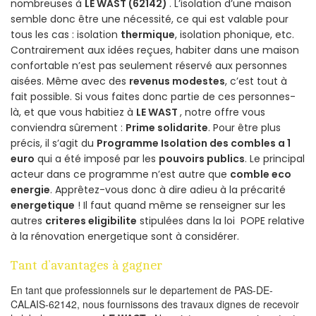
nombreuses à
LE WAST (62142)
. L’isolation d’une maison
semble donc être une nécessité, ce qui est valable pour
tous les cas : isolation
thermique
, isolation phonique, etc.
Contrairement aux idées reçues, habiter dans une maison
confortable n’est pas seulement réservé aux personnes
aisées. Même avec des
revenus modestes
, c’est tout à
fait possible. Si vous faites donc partie de ces personnes-
là, et que vous habitiez à
LE WAST
, notre offre vous
conviendra sûrement :
Prime solidarite
. Pour être plus
précis, il s’agit du
Programme Isolation des combles a 1
euro
qui a été imposé par les
pouvoirs publics
. Le principal
acteur dans ce programme n’est autre que
comble eco
energie
. Apprêtez-vous donc à dire adieu à la précarité
energetique
! Il faut quand même se renseigner sur les
autres
criteres eligibilite
stipulées dans la loi POPE relative
à la rénovation energetique sont à considérer.
Tant d’avantages à gagner
En tant que professionnels sur le departement de PAS-DE-
CALAIS-62142, nous fournissons des travaux dignes de recevoir