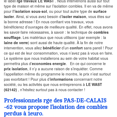
le label
rge travaux LE WAST
. Nous intervenons aussi sur tout
type de maison et même sur l’isolation combles. Il en va de même
pour
l’isolation sous-sol
, ou pour tout autre type de
surface
isoler
. Ainsi, si vous avez besoin d’
isoler maison
, vous êtes sur
la bonne adresse ! En nous confiant vos travaux, vous
bénéficierez d’ouvrages de meilleure qualité. En effet, nous avons
les savoir-faire nécessaires, à savoir : le technique de
combles
soufflage
. Les matériaux que nous utilisons (par exemple : la
laine de verre
) sont aussi de haute qualité. À la fin de notre
intervention, vous allez
bénéficier
d’un
confort
sans pareil ! Pour
ce qui est de leur consommation, vous n’avez pas à vous en faire.
Le système que nous installerons au sein de votre habitat vous
permettra plus d’
economies energie
. En ce qui concerne le
prix isolation
, il n’y a aucune raison de s’inquiéter. Comme
l’appellation même du programme le montre, le prix n’est surtout
pas exorbitant ! Pour plus d’
informations
concernant notre
société, ou les activités que nous entreprenons à
LE WAST
(62142)
, n’hésitez surtout pas à nous contacter !
Professionnels rge des PAS-DE-CALAIS
-62 vous propose l’isolation des combles
perdus à 1euro.