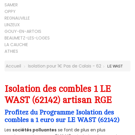
SAMER
OPPY
REGNAUVILLE
LINZEUX
GOUY-EN-ARTOIS
BEAUMETZ-LES-LOGES
LA CAUCHIE
ATHIES
Accueil
Isolation pour 1€ Pas de Calais - 62
LE WAST
Isolation des combles 1 LE
WAST (62142) artisan RGE
Profitez du Programme Isolation des
combles a 1 euro sur LE WAST (62142)
Les
sociétés polluantes
se font de plus en plus