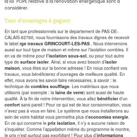
la loi POPE relative à la rénovation energetique sont à
considérer.
Tant d’avantages à gagner
En tant que professionnels sur le departement de PAS-DE-
CALAIS-62760, nous fournissons des travaux dignes de recevoir
le label
rge travaux GRINCOURT-LES-PAS
. Nous intervenons
aussi sur tout type de maison et même sur l’isolation combles. Il
en va de même pour
l’isolation sous-sol
, ou pour tout autre
type de
surface isoler
. Ainsi, si vous avez besoin d’
isoler
maison
, vous êtes sur la bonne adresse ! En nous confiant vos
travaux, vous bénéficierez d’ouvrages de meilleure qualité. En
effet, nous avons les savoir-faire nécessaires, à savoir : le
technique de
combles soufflage
. Les matériaux que nous
utilisons (par exemple : la
laine de verre
) sont aussi de haute
qualité. À la fin de notre intervention, vous allez
bénéficier
d’un
confort
sans pareil ! Pour ce qui est de leur consommation, vous
n’avez pas à vous en faire. Le système que nous installerons au
sein de votre habitat vous permettra plus d’
economies energie
.
En ce qui concerne le
prix isolation
, il n’y a aucune raison de
s’inquiéter. Comme l’appellation même du programme le montre,
le prix n’est surtout pas exorbitant ! Pour plus d’
informations