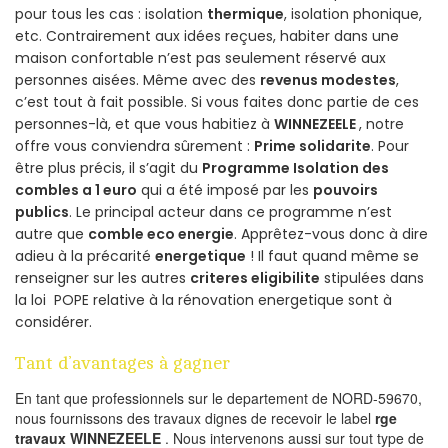
pour tous les cas : isolation
thermique
, isolation phonique,
etc. Contrairement aux idées reçues, habiter dans une
maison confortable n’est pas seulement réservé aux
personnes aisées. Même avec des
revenus modestes
,
c’est tout à fait possible. Si vous faites donc partie de ces
personnes-là, et que vous habitiez à
WINNEZEELE
, notre
offre vous conviendra sûrement :
Prime solidarite
. Pour
être plus précis, il s’agit du
Programme Isolation des
combles a 1 euro
qui a été imposé par les
pouvoirs
publics
. Le principal acteur dans ce programme n’est
autre que
comble eco energie
. Apprêtez-vous donc à dire
adieu à la précarité
energetique
! Il faut quand même se
renseigner sur les autres
criteres eligibilite
stipulées dans
la loi POPE relative à la rénovation energetique sont à
considérer.
Tant d’avantages à gagner
En tant que professionnels sur le departement de NORD-59670,
nous fournissons des travaux dignes de recevoir le label
rge
travaux WINNEZEELE
. Nous intervenons aussi sur tout type de