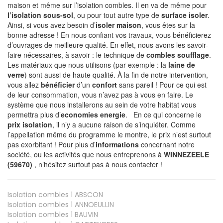
maison et même sur l’isolation combles. Il en va de même pour
l’isolation sous-sol
, ou pour tout autre type de
surface isoler
.
Ainsi, si vous avez besoin d’
isoler maison
, vous êtes sur la
bonne adresse ! En nous confiant vos travaux, vous bénéficierez
d’ouvrages de meilleure qualité. En effet, nous avons les savoir-
faire nécessaires, à savoir : le technique de
combles soufflage
.
Les matériaux que nous utilisons (par exemple : la
laine de
verre
) sont aussi de haute qualité. À la fin de notre intervention,
vous allez
bénéficier
d’un
confort
sans pareil ! Pour ce qui est
de leur consommation, vous n’avez pas à vous en faire. Le
système que nous installerons au sein de votre habitat vous
permettra plus d’
economies energie
. En ce qui concerne le
prix isolation
, il n’y a aucune raison de s’inquiéter. Comme
l’appellation même du programme le montre, le prix n’est surtout
pas exorbitant ! Pour plus d’
informations
concernant notre
société, ou les activités que nous entreprenons à
WINNEZEELE
(59670)
, n’hésitez surtout pas à nous contacter !
Isolation combles 1
ABSCON
Isolation combles 1
ANNOEULLIN
Isolation combles 1
BAUVIN