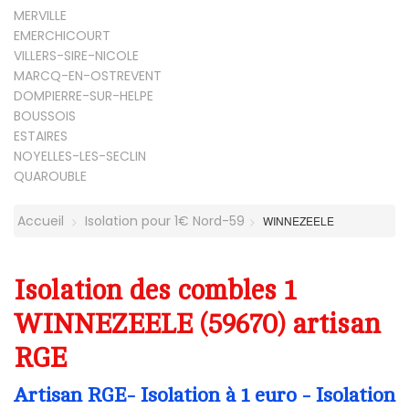
MERVILLE
EMERCHICOURT
VILLERS-SIRE-NICOLE
MARCQ-EN-OSTREVENT
DOMPIERRE-SUR-HELPE
BOUSSOIS
ESTAIRES
NOYELLES-LES-SECLIN
QUAROUBLE
Accueil
Isolation pour 1€ Nord-59
WINNEZEELE
Isolation des combles 1
WINNEZEELE (59670) artisan
RGE
Artisan RGE- Isolation à 1 euro - Isolation