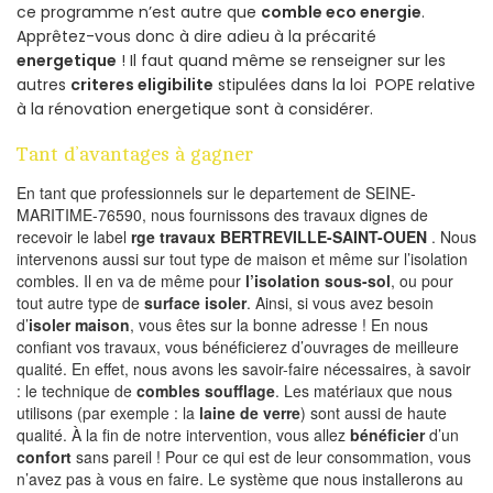
ce programme n’est autre que
comble eco energie
.
Apprêtez-vous donc à dire adieu à la précarité
energetique
! Il faut quand même se renseigner sur les
autres
criteres eligibilite
stipulées dans la loi POPE relative
à la rénovation energetique sont à considérer.
Tant d’avantages à gagner
En tant que professionnels sur le departement de SEINE-
MARITIME-76590, nous fournissons des travaux dignes de
recevoir le label
rge travaux BERTREVILLE-SAINT-OUEN
. Nous
intervenons aussi sur tout type de maison et même sur l’isolation
combles. Il en va de même pour
l’isolation sous-sol
, ou pour
tout autre type de
surface isoler
. Ainsi, si vous avez besoin
d’
isoler maison
, vous êtes sur la bonne adresse ! En nous
confiant vos travaux, vous bénéficierez d’ouvrages de meilleure
qualité. En effet, nous avons les savoir-faire nécessaires, à savoir
: le technique de
combles soufflage
. Les matériaux que nous
utilisons (par exemple : la
laine de verre
) sont aussi de haute
qualité. À la fin de notre intervention, vous allez
bénéficier
d’un
confort
sans pareil ! Pour ce qui est de leur consommation, vous
n’avez pas à vous en faire. Le système que nous installerons au