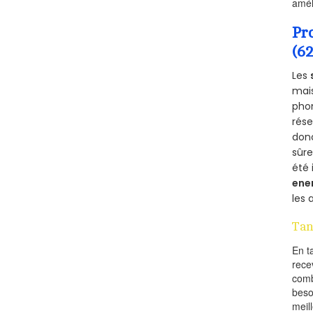
amél
Pr
(6
Les
mais
phon
rés
donc
sûr
été 
ene
les 
Tan
En t
rece
comb
beso
meil