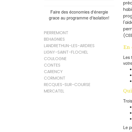
préc
habi
Faire des économies d'énergie
prog
grace au programme d'isolation!
l'ai
per
PIERREMONT
(CEE
BEHAGNIES
LANDRETHUN-LES-ARDRES
En 
LIGNY-SAINT-FLOCHEL
Les 
COULOGNE
votr
CONTES
CARENCY
CORMONT
RECQUES-SUR-COURSE
Qui
MERCATEL
Troi
Le p