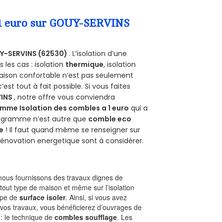
a 1 euro sur GOUY-SERVINS
Y-SERVINS (62530)
. L’isolation d’une
les cas : isolation
thermique
, isolation
aison confortable n’est pas seulement
 c’est tout à fait possible. Si vous faites
VINS
, notre offre vous conviendra
mme Isolation des combles a 1 euro
qui a
programme n’est autre que
comble eco
e
! Il faut quand même se renseigner sur
a rénovation energetique sont à considérer.
ous fournissons des travaux dignes de
tout type de maison et même sur l’isolation
type de
surface isoler
. Ainsi, si vous avez
 vos travaux, vous bénéficierez d’ouvrages de
 : le technique de
combles soufflage
. Les