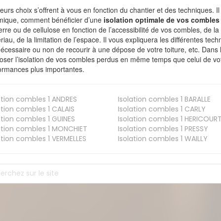
ieurs choix s’offrent à vous en fonction du chantier et des techniques. I
mique, comment bénéficier d’une
isolation optimale de vos combles
erre ou de cellulose en fonction de l’accessibilité de vos combles, de l
riau, de la limitation de l’espace. Il vous expliquera les différentes techn
nécessaire ou non de recourir à une dépose de votre toiture, etc. Dans 
oser l’isolation de vos combles perdus en même temps que celui de vot
ormances plus importantes.
ation combles 1
ANDRES
Isolation combles 1
BARALLE
ation combles 1
CALAIS
Isolation combles 1
CARLY
ation combles 1
GUINES
Isolation combles 1
HERICOUR
ation combles 1
MONCHIET
Isolation combles 1
PRESSY
ation combles 1
VERMELLES
Isolation combles 1
WAILLY