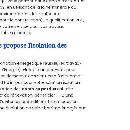
E, qui vous permet par exemple d’effectuer
, en utilisant de la laine minérale ou
l’environnement, les matériaux
pour la construction).La qualification RGE,
 votre service pour vos travaux
laine minérale.
propose l’isolation des
ansition énergétique réussie, les travaux
 d’Energie). Grâce à un éco-prêt pour
uro seulement. Comment cela fonctionne ?
dit d’impôt pour votre solution isolation.
solation des
combles perdus
est-elle
r de rénovation, bénéficier : - D’une
D’éviter les déperditions thermiques en
 D’une évolution de votre barème énergétique