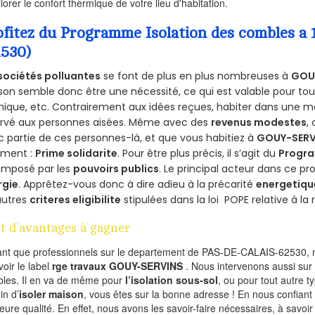
iorer le confort thermique de votre lieu d'habitation.
ofitez du Programme Isolation des combles 
2530)
sociétés polluantes
se font de plus en plus nombreuses à
GOU
on semble donc être une nécessité, ce qui est valable pour tous 
ique, etc. Contrairement aux idées reçues, habiter dans une m
ervé aux personnes aisées. Même avec des
revenus modestes
,
 partie de ces personnes-là, et que vous habitiez à
GOUY-SER
ement :
Prime solidarite
. Pour être plus précis, il s’agit du
Progra
imposé par les
pouvoirs publics
. Le principal acteur dans ce 
rgie
. Apprêtez-vous donc à dire adieu à la précarité
energetiqu
autres
criteres eligibilite
stipulées dans la loi POPE relative à l
t d’avantages à gagner
ant que professionnels sur le departement de PAS-DE-CALAIS-62530, n
voir le label
rge travaux GOUY-SERVINS
. Nous intervenons aussi sur 
les. Il en va de même pour
l’isolation sous-sol
, ou pour tout autre 
in d’
isoler maison
, vous êtes sur la bonne adresse ! En nous confiant
leure qualité. En effet, nous avons les savoir-faire nécessaires, à savoir