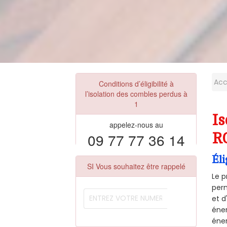
Acc
Conditions d’éligibilité à
l’isolation des combles perdus à
1
Is
appelez-nous au
09 77 77 36 14
R
Éli
SI Vous souhaitez être rappelé
Le p
perm
et d
éner
éner