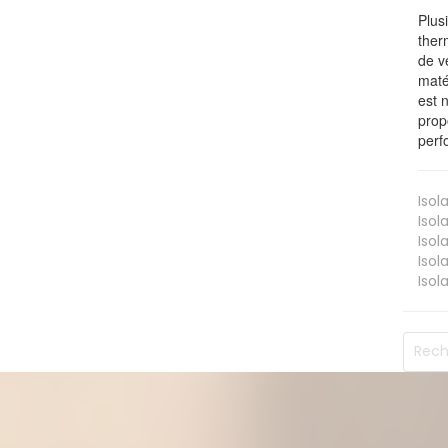
Plus
ther
de v
maté
est 
prop
perf
Isol
Isol
Isol
Isol
Isol