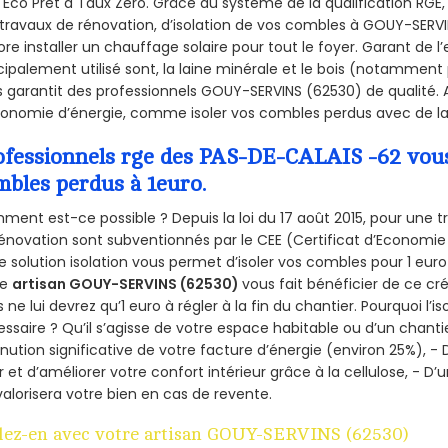
l'Éco Prêt à Taux Zéro. Grâce au système de la qualification RG
travaux de rénovation, d’isolation de vos combles à GOUY-SERVINS
re installer un chauffage solaire pour tout le foyer. Garant de 
cipalement utilisé sont, la laine minérale et le bois (notamment 
 garantit des professionnels GOUY-SERVINS (62530) de qualité. A
onomie d’énergie, comme isoler vos combles perdus avec de la 
ofessionnels rge des PAS-DE-CALAIS -62 vous 
mbles perdus à 1euro.
ent est-ce possible ? Depuis la loi du 17 août 2015, pour une tr
énovation sont subventionnés par le CEE (Certificat d’Economie
e solution isolation vous permet d’isoler vos combles pour 1 e
re
artisan GOUY-SERVINS (62530)
vous fait bénéficier de ce cré
 ne lui devrez qu’1 euro à régler à la fin du chantier. Pourquoi l’i
ssaire ? Qu’il s’agisse de votre espace habitable ou d’un chantie
nution significative de votre facture d’énergie (environ 25%), - 
r et d’améliorer votre confort intérieur grâce à la cellulose, -
valorisera votre bien en cas de revente.
lez-en avec votre artisan GOUY-SERVINS (62530)