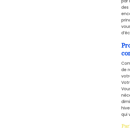
par 
des 
enco
prin
vous
d’éc
Pr
co
Comm
de r
votr
Vot
Vous
néce
dimi
hive
qui 
Par