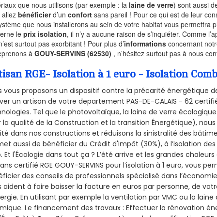
riaux que nous utilisons (par exemple : la
laine de verre
) sont aussi de
 allez
bénéficier
d’un
confort
sans pareil ! Pour ce qui est de leur co
ystème que nous installerons au sein de votre habitat vous permettra p
erne le
prix isolation
, il n’y a aucune raison de s’inquiéter. Comme l
n’est surtout pas exorbitant ! Pour plus d’
informations
concernant notre
eprenons à
GOUY-SERVINS (62530)
, n’hésitez surtout pas à nous con
tisan RGE- Isolation à 1 euro - Isolation C
 vous proposons un dispositif contre la précarité énergétique de
ver un artisan de votre departement PAS-DE-CALAIS - 62 certifié
nologies. Tel que le photovoltaïque, la laine de verre écologiqu
 la qualité de la Construction et la
transition Énergétique), nous
ité dans nos constructions et réduisons la sinistralité des bâtim
et aussi de bénéficier du Crédit d'impôt (30%), à l’isolation de
. Et l'Écologie dans tout ça ? L’été arrive et les grandes chaleurs
sans certifié RGE GOUY-SERVINS pour l’isolation à 1 euro, vous p
ficier des conseils de professionnels spécialisé dans l’économie 
 aident à faire baisser la facture en euros par personne, de votr
ergie. En utilisant par exemple la ventilation par VMC ou la laine 
mique. Le financement des travaux : Effectuer la rénovation é