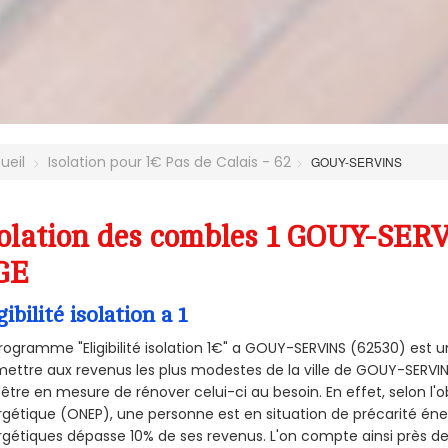
ueil
Isolation pour 1€ Pas de Calais - 62
GOUY-SERVINS
olation des combles 1 GOUY-SERV
GE
gibilité isolation a 1
rogramme "Eligibilité isolation 1€" a GOUY-SERVINS (62530) est
ettre aux revenus les plus modestes de la ville de GOUY-SERVIN
'être en mesure de rénover celui-ci au besoin. En effet, selon l'
gétique (ONEP), une personne est en situation de précarité én
gétiques dépasse 10% de ses revenus. L'on compte ainsi près de 