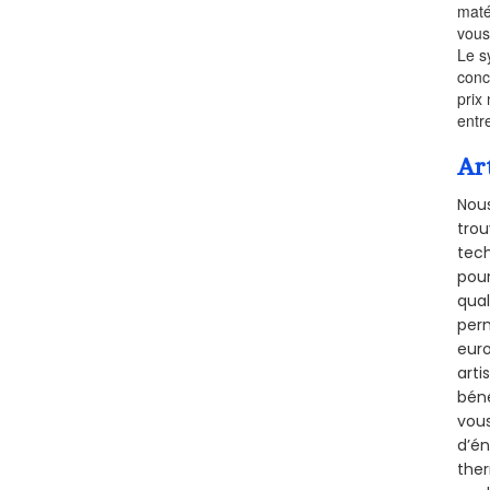
maté
vous
Le s
conc
prix 
entr
Ar
Nous
trou
tech
pour
qual
perm
euro
arti
béné
vous
d’én
ther