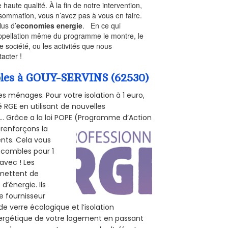
 haute qualité. À la fin de notre intervention,
nsommation, vous n’avez pas à vous en faire.
lus d’
economies energie
. En ce qui
’appellation même du programme le montre, le
 société, ou les activités que nous
tacter !
ombles à GOUY-SERVINS (62530)
s ménages. Pour votre isolation à 1 euro,
 RGE en utilisant de nouvelles
e... Grâce a la loi POPE (Programme d’Action
 renforçons la
ents. Cela vous
s combles pour 1
 avec ! Les
ermettent de
d’énergie. Ils
e fournisseur
de verre écologique et l’isolation
nergétique de votre logement en passant