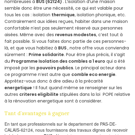
nombreuses à
BUS (62124)
. L’isolation d’une maison
semble donc être une nécessité, ce qui est valable pour
tous les cas : isolation
thermique
, isolation phonique, etc.
Contrairement aux idées reçues, habiter dans une maison
confortable n’est pas seulement réservé aux personnes
aisées. Même avec des
revenus modestes
, c’est tout à
fait possible. Si vous faites donc partie de ces personnes-
là, et que vous habitiez à
BUS
, notre offre vous conviendra
sûrement :
Prime solidarite
. Pour être plus précis, il s’agit
du
Programme Isolation des combles a 1 euro
qui a été
imposé par les
pouvoirs publics
. Le principal acteur dans
ce programme n’est autre que
comble eco energie
.
Apprêtez-vous donc à dire adieu à la précarité
energetique
! Il faut quand même se renseigner sur les
autres
criteres eligibilite
stipulées dans la loi POPE relative
à la rénovation energetique sont à considérer.
Tant d’avantages à gagner
En tant que professionnels sur le departement de PAS-DE-
CALAIS-62124, nous fournissons des travaux dignes de recevoir