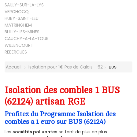
SAILLY-SUR-LA-LYS
VERCHOCQ
HUBY-SAINT-LEU
MATRINGHEM
BULLY-LES-MINES
CAUCHY-A-LA-TOUR
WILLENCOURT
REBERGUES
Accueil
Isolation pour 1€ Pas de Calais - 62
BUS
Isolation des combles 1 BUS
(62124) artisan RGE
Profitez du Programme Isolation des
combles a 1 euro sur BUS (62124)
Les
sociétés polluantes
se font de plus en plus