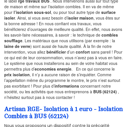
le label
rge travaux BUS
. Nous intervenons aussi sur tout type
de maison et même sur l’isolation combles. Il en va de même
pour
l’isolation sous-sol
, ou pour tout autre type de
surface
isoler
. Ainsi, si vous avez besoin d’
isoler maison
, vous êtes sur
la bonne adresse ! En nous confiant vos travaux, vous
bénéficierez d’ouvrages de meilleure qualité. En effet, nous avons
les savoir-faire nécessaires, à savoir : le technique de
combles
soufflage
. Les matériaux que nous utilisons (par exemple : la
laine de verre
) sont aussi de haute qualité. À la fin de notre
intervention, vous allez
bénéficier
d’un
confort
sans pareil ! Pour
ce qui est de leur consommation, vous n’avez pas à vous en faire.
Le système que nous installerons au sein de votre habitat vous
permettra plus d’
economies energie
. En ce qui concerne le
prix isolation
, il n’y a aucune raison de s’inquiéter. Comme
l’appellation même du programme le montre, le prix n’est surtout
pas exorbitant ! Pour plus d’
informations
concernant notre
société, ou les activités que nous entreprenons à
BUS (62124)
,
n’hésitez surtout pas à nous contacter !
Artisan RGE- Isolation à 1 euro - Isolation
Combles à BUS (62124)
Nous vous proposons un dispositif contre la précarité