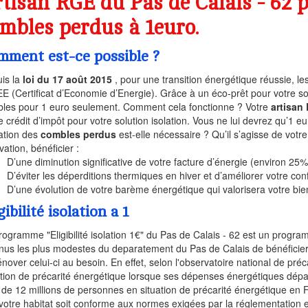
tisan RGE du Pas de Calais - 62 p
mbles perdus à 1euro.
mment est-ce possible ?
is la
loi du 17 août 2015
, pour une transition énergétique réussie, l
EE (Certificat d’Economie d’Energie). Grâce à un éco-prêt pour votre sol
les pour 1 euro seulement. Comment cela fonctionne ? Votre
artisan
e crédit d’impôt pour votre solution isolation. Vous ne lui devrez qu’1 eu
lation des
combles perdus
est-elle nécessaire ? Qu’il s’agisse de votr
vation, bénéficier :
D’une diminution significative de votre facture d’énergie (environ 25%
D’éviter les déperditions thermiques en hiver et d’améliorer votre conf
D’une évolution de votre barème énergétique qui valorisera votre bie
gibilité isolation a 1
rogramme "Eligibilité isolation 1€" du Pas de Calais - 62 est un progr
nus les plus modestes du deparatement du Pas de Calais de bénéficier 
énover celui-ci au besoin. En effet, selon l'observatoire national de p
ation de précarité énergétique lorsque ses dépenses énergétiques dép
 de 12 millions de personnes en situation de précarité énergétique en 
votre habitat soit conforme aux normes exigées par la réglementation en