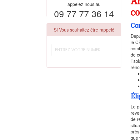
Ar
appelez-nous au
09 77 77 36 14
co
Co
SI Vous souhaitez être rappelé
Depu
le C
comb
de c
l’iso
réno
Éli
Le p
reve
de r
situ
près
que 