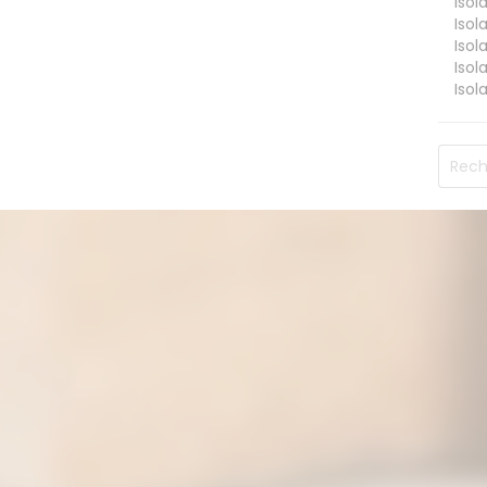
Isol
Isol
Isol
Isol
Isol