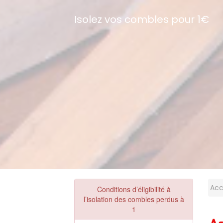
Isolez vos combles pour 1€
Acc
Conditions d’éligibilité à
l’isolation des combles perdus à
1