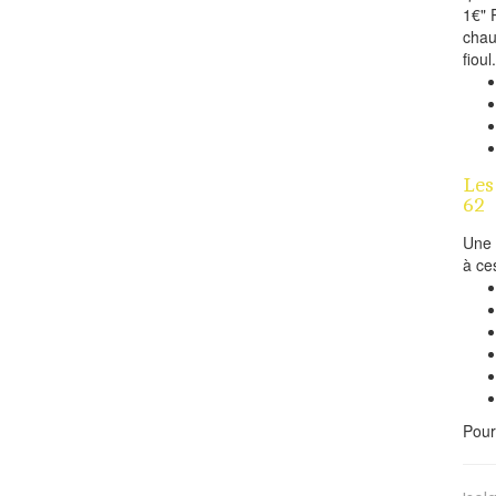
1€" 
chau
fioul
Les
62
Une 
à ce
Pour