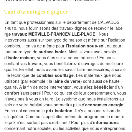
Tant d’avantages à gagner
En tant que professionnels sur le departement de CALVADOS-
14810, nous fournissons des travaux dignes de recevoir le label
rge travaux MERVILLE-FRANCEVILLE-PLAGE
. Nous
intervenons aussi sur tout type de maison et même sur l’isolation
combles. Il en va de même pour
l’isolation sous-sol
, ou pour
tout autre type de
surface isoler
. Ainsi, si vous avez besoin
d’
isoler maison
, vous êtes sur la bonne adresse ! En nous
confiant vos travaux, vous bénéficierez d’ouvrages de meilleure
qualité. En effet, nous avons les savoir-faire nécessaires, à savoir
: le technique de
combles soufflage
. Les matériaux que nous
utilisons (par exemple : la
laine de verre
) sont aussi de haute
qualité. À la fin de notre intervention, vous allez
bénéficier
d’un
confort
sans pareil ! Pour ce qui est de leur consommation, vous
n’avez pas à vous en faire. Le système que nous installerons au
sein de votre habitat vous permettra plus d’
economies energie
.
En ce qui concerne le
prix isolation
, il n’y a aucune raison de
s’inquiéter. Comme l’appellation même du programme le montre,
le prix n’est surtout pas exorbitant ! Pour plus d’
informations
concernant notre société, ou les activités que nous entreprenons