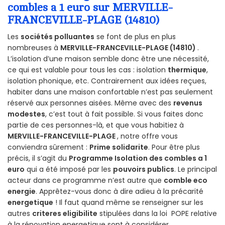
combles a 1 euro sur MERVILLE-
FRANCEVILLE-PLAGE (14810)
Les
sociétés polluantes
se font de plus en plus
nombreuses à
MERVILLE-FRANCEVILLE-PLAGE (14810)
.
L’isolation d’une maison semble donc être une nécessité,
ce qui est valable pour tous les cas : isolation
thermique
,
isolation phonique, etc. Contrairement aux idées reçues,
habiter dans une maison confortable n’est pas seulement
réservé aux personnes aisées. Même avec des
revenus
modestes
, c’est tout à fait possible. Si vous faites donc
partie de ces personnes-là, et que vous habitiez à
MERVILLE-FRANCEVILLE-PLAGE
, notre offre vous
conviendra sûrement :
Prime solidarite
. Pour être plus
précis, il s’agit du
Programme Isolation des combles a 1
euro
qui a été imposé par les
pouvoirs publics
. Le principal
acteur dans ce programme n’est autre que
comble eco
energie
. Apprêtez-vous donc à dire adieu à la précarité
energetique
! Il faut quand même se renseigner sur les
autres
criteres eligibilite
stipulées dans la loi POPE relative
à la rénovation energetique sont à considérer.